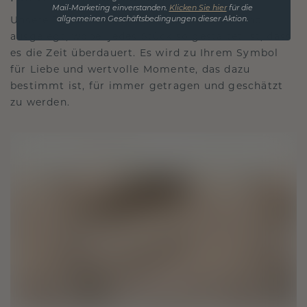
Mail-Marketing einverstanden.
Klicken Sie hier
für die
Unsere Designphilosophie ist auf Verbindung
allgemeinen Geschäftsbedingungen dieser Aktion.
ausgelegt, wobei jedes Stück so gestaltet ist, dass
es die Zeit überdauert. Es wird zu Ihrem Symbol
für Liebe und wertvolle Momente, das dazu
bestimmt ist, für immer getragen und geschätzt
zu werden.