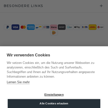
BESONDERE LINKS
Trustpilot
Wir verwenden Cookies
Wir setzen Cookies ein, um die Nutzung unserer Webseiten zu
analysieren, einschließlich des Such und Surfverlaufs,
Suchbegriffen und Ihnen auf Ihr Nutzungsverhalten angepasste
Informationen anbieten zu können.
Lernen Sie mehr
Einstellungen
©
2026
.
DiamondsByMe
Datenschutz
AGB
Impressum
Alle Cookies erlauben