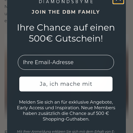
Nachhaltigkeit mit beispielloser Handwerkskunst
JOIN THE DBM FAMILY
und stellen so sicher, dass Ihr Schmuck ebenso
ethisch wie exquisit ist.
Ihre Chance auf einen
500€ Gutschein!
EMail
Ja, ich mache mit
Melden Sie sich an für exklusive Angebote,
Early Access und Inspiration. Neue Members
haben zusätzlich die Chance auf 500 €
Shopping-Guthaben.
FÜR VERBINDUNGEN GESCHAFFEN
Mit Ihrer Anmeldung erklären Sie sich mit dem Erhalt von E-