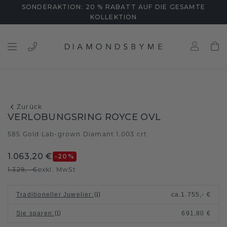
SONDERAKTION: 20 % RABATT AUF DIE GESAMTE
KOLLEKTION
Zurück
VERLOBUNGSRING ROYCE OVL
585 Gold
Lab-grown Diamant 1.003 crt
/
1.063,20 €
-20
%
1.329,- €
exkl. MwSt
Traditioneller Juwelier
:
ca.
1.755,- €
Sie sparen
:
691,80 €