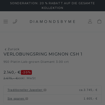
SONDERAKTION: 20 % RABATT AUF DIE GESAMTE
KOLLEKTION
Zurück
VERLOBUNGSRING MIGNON CSH 1
950 Platin
Lab-grown Diamant 3.00 crt
/
2.140,- €
-20
%
2.675,- €
exkl. MwSt
Traditioneller Juwelier
:
ca.
3.745,- €
Sie sparen
:
1.605,- €