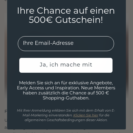
Ihre Chance auf einen
500€ Gutschein!
EMail
Ja, ich mache mit
Melden Sie sich an für exklusive Angebote,
Early Access und Inspiration. Neue Members
haben zusätzlich die Chance auf 500 €
Shopping-Guthaben.
FÜR VERBINDUNGEN GESCHAFFEN
Mit Ihrer Anmeldung erklären Sie sich mit dem Erhalt von E-
Mail-Marketing einverstanden.
Klicken Sie hier
für die
Unsere Designphilosophie ist auf Verbindung
allgemeinen Geschäftsbedingungen dieser Aktion.
ausgelegt, wobei jedes Stück so gestaltet ist, dass