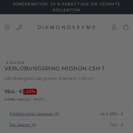
SONDERAKTION: 20 % RABATT AUF DIE GESAMTE
KOLLEKTION
Zurück
VERLOBUNGSRING MIGNON CSH 1
585 Roségold
Lab-grown Diamant 1.00 crt
/
964,- €
-20
%
1.205,- €
exkl. MwSt
Traditioneller Juwelier
:
ca.
1.685,- €
Sie sparen
:
721,- €