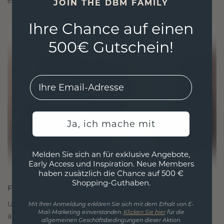
ethisch wie exquisit ist.
JOIN THE DBM FAMILY
Ihre Chance auf einen
500€ Gutschein!
EMail
Ja, ich mache mit
Melden Sie sich an für exklusive Angebote,
Early Access und Inspiration. Neue Members
haben zusätzlich die Chance auf 500 €
Shopping-Guthaben.
FÜR VERBINDUNGEN GESCHAFFEN
Unsere Designphilosophie ist auf Verbindung
Mit Ihrer Anmeldung erklären Sie sich mit dem Erhalt von E-
Mail-Marketing einverstanden.
Klicken Sie hier
für die
ausgelegt, wobei jedes Stück so gestaltet ist, dass
allgemeinen Geschäftsbedingungen dieser Aktion.