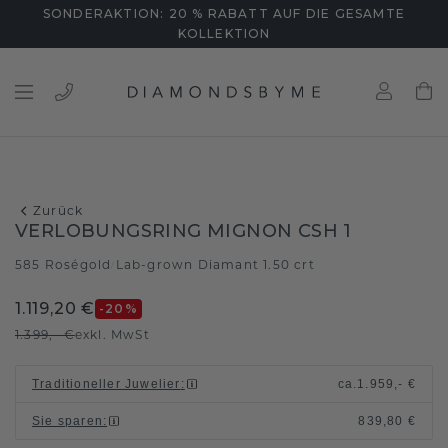
SONDERAKTION: 20 % RABATT AUF DIE GESAMTE
KOLLEKTION
Zurück
VERLOBUNGSRING MIGNON CSH 1
585 Roségold
Lab-grown Diamant 1.50 crt
/
1.119,20 €
-20
%
1.399,- €
exkl. MwSt
Traditioneller Juwelier
:
ca.
1.959,- €
Sie sparen
:
839,80 €