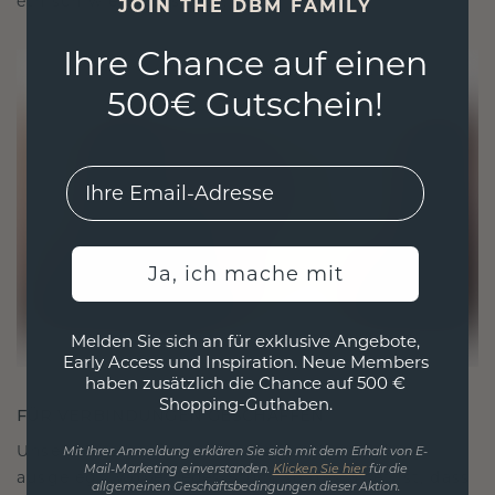
ethisch wie exquisit ist.
JOIN THE DBM FAMILY
Ihre Chance auf einen
500€ Gutschein!
EMail
Ja, ich mache mit
Melden Sie sich an für exklusive Angebote,
Early Access und Inspiration. Neue Members
haben zusätzlich die Chance auf 500 €
Shopping-Guthaben.
FÜR VERBINDUNGEN GESCHAFFEN
Unsere Designphilosophie ist auf Verbindung
Mit Ihrer Anmeldung erklären Sie sich mit dem Erhalt von E-
Mail-Marketing einverstanden.
Klicken Sie hier
für die
ausgelegt, wobei jedes Stück so gestaltet ist, dass
allgemeinen Geschäftsbedingungen dieser Aktion.