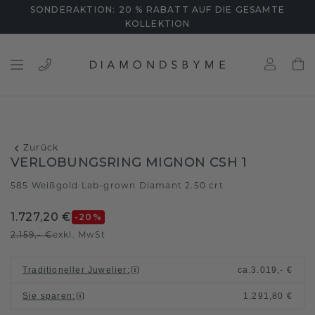
SONDERAKTION: 20 % RABATT AUF DIE GESAMTE
KOLLEKTION
Zurück
VERLOBUNGSRING MIGNON CSH 1
585 Weißgold
Lab-grown Diamant 2.50 crt
/
1.727,20 €
-20
%
2.159,- €
exkl. MwSt
Traditioneller Juwelier
:
ca.
3.019,- €
Sie sparen
:
1.291,80 €