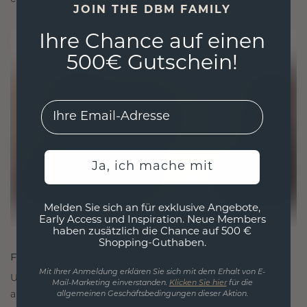
JOIN THE DBM FAMILY
Ihre Chance auf einen
500€ Gutschein!
EMail
Ja, ich mache mit
Melden Sie sich an für exklusive Angebote,
Early Access und Inspiration. Neue Members
haben zusätzlich die Chance auf 500 €
Shopping-Guthaben.
FÜR VERBINDUNGEN GESCHAFFEN
Mit Ihrer Anmeldung erklären Sie sich mit dem Erhalt von E-
Unsere Designphilosophie ist auf Verbindung
Mail-Marketing einverstanden.
Klicken Sie hier
für die
ausgelegt, wobei jedes Stück so gestaltet ist, dass
allgemeinen Geschäftsbedingungen dieser Aktion.