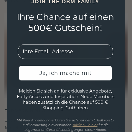
ethisch wie exquisit ist.
JOIN THE DBM FAMILY
Ihre Chance auf einen
500€ Gutschein!
EMail
Ja, ich mache mit
Melden Sie sich an für exklusive Angebote,
Early Access und Inspiration. Neue Members
haben zusätzlich die Chance auf 500 €
Shopping-Guthaben.
FÜR VERBINDUNGEN GESCHAFFEN
Unsere Designphilosophie ist auf Verbindung
Mit Ihrer Anmeldung erklären Sie sich mit dem Erhalt von E-
Mail-Marketing einverstanden.
Klicken Sie hier
für die
ausgelegt, wobei jedes Stück so gestaltet ist, dass
allgemeinen Geschäftsbedingungen dieser Aktion.