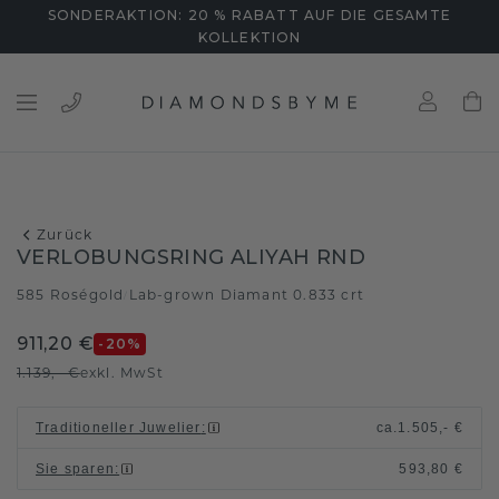
SONDERAKTION: 20 % RABATT AUF DIE GESAMTE
KOLLEKTION
Zurück
VERLOBUNGSRING ALIYAH RND
585 Roségold
Lab-grown Diamant 0.833 crt
/
911,20 €
-20
%
1.139,- €
exkl. MwSt
Traditioneller Juwelier
:
ca.
1.505,- €
Sie sparen
:
593,80 €