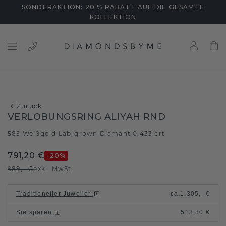
SONDERAKTION: 20 % RABATT AUF DIE GESAMTE
KOLLEKTION
Zurück
VERLOBUNGSRING ALIYAH RND
585 Weißgold
Lab-grown Diamant 0.433 crt
/
791,20 €
-20
%
989,- €
exkl. MwSt
Traditioneller Juwelier
:
ca.
1.305,- €
Sie sparen
:
513,80 €