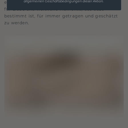
es die Zeit überdauert. Es wird zu Ihrem Symbol
allgemeinen Geschäftsbedingungen dieser Aktion.
für Liebe und wertvolle Momente, das dazu
bestimmt ist, für immer getragen und geschätzt
zu werden.