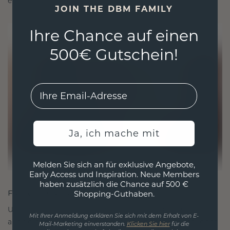
ethisch wie exquisit ist.
JOIN THE DBM FAMILY
Ihre Chance auf einen
500€ Gutschein!
EMail
Ja, ich mache mit
Melden Sie sich an für exklusive Angebote,
Early Access und Inspiration. Neue Members
haben zusätzlich die Chance auf 500 €
FÜR VERBINDUNGEN GESCHAFFEN
Shopping-Guthaben.
Unsere Designphilosophie ist auf Verbindung
Mit Ihrer Anmeldung erklären Sie sich mit dem Erhalt von E-
ausgelegt, wobei jedes Stück so gestaltet ist, dass
Mail-Marketing einverstanden.
Klicken Sie hier
für die