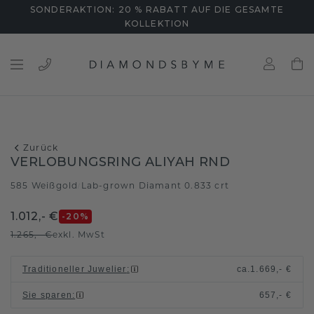
SONDERAKTION: 20 % RABATT AUF DIE GESAMTE
KOLLEKTION
Zurück
VERLOBUNGSRING ALIYAH RND
585 Weißgold
Lab-grown Diamant 0.833 crt
/
1.012,- €
-20
%
1.265,- €
exkl. MwSt
Traditioneller Juwelier
:
ca.
1.669,- €
Sie sparen
:
657,- €