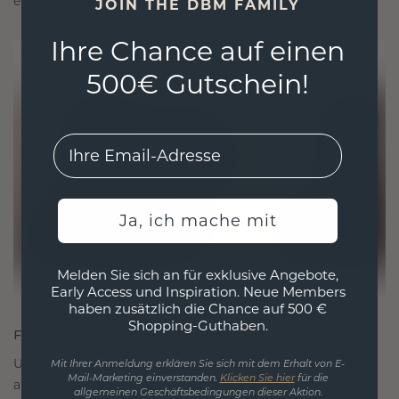
ethisch wie exquisit ist.
JOIN THE DBM FAMILY
Ihre Chance auf einen
500€ Gutschein!
EMail
Ja, ich mache mit
Melden Sie sich an für exklusive Angebote,
Early Access und Inspiration. Neue Members
haben zusätzlich die Chance auf 500 €
Shopping-Guthaben.
FÜR VERBINDUNGEN GESCHAFFEN
Unsere Designphilosophie ist auf Verbindung
Mit Ihrer Anmeldung erklären Sie sich mit dem Erhalt von E-
Mail-Marketing einverstanden.
Klicken Sie hier
für die
ausgelegt, wobei jedes Stück so gestaltet ist, dass
allgemeinen Geschäftsbedingungen dieser Aktion.