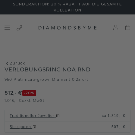
SONDERAKTION: 20 % RABATT AUF DIE GESAMTE
KOLLEKTION
Zurück
VERLOBUNGSRING NOA RND
950 Platin
Lab-grown Diamant 0.25 crt
/
812,- €
-20
%
1.015,- €
exkl. MwSt
Traditioneller Juwelier
:
ca.
1.319,- €
Sie sparen
:
507,- €