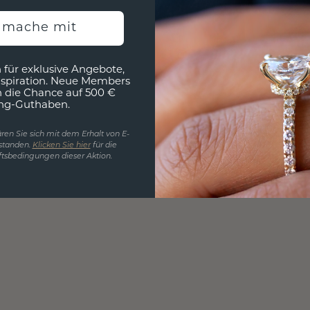
h mache mit
 für exklusive Angebote,
nspiration. Neue Members
h die Chance auf 500 €
ng-Guthaben.
ren Sie sich mit dem Erhalt von E-
standen.
Klicken Sie hier
für die
tsbedingungen dieser Aktion.