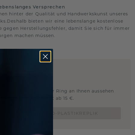
lebenslanges Versprechen
hen hinter der Qualität und Handwerkskunst unseres
s.Deshalb bieten wir eine lebenslange kostenlose
e gegen Herstellungsfehler, damit Sie sich für immer
Sorgen machen müssen.
ARTIG
!
STERSCHMUCK
 Sie wissen, wie dieser Ring an Ihnen aussehen
und ob er passt? Jetzt ab 15 €.
BESTELLE EINE 3D-PLASTIKREPLIK