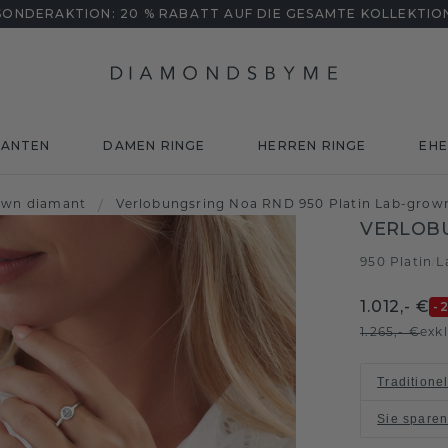
SONDERAKTION: 20 % RABATT AUF DIE GESAMTE KOLLEKTIO
MANTEN
DAMEN RINGE
HERREN RINGE
EHE
own diamant
/
Verlobungsring Noa RND 950 Platin Lab-grow
VERLOB
950 Platin
L
/
1.012,- €
-
1.265,- €
exk
Traditione
Sie spare