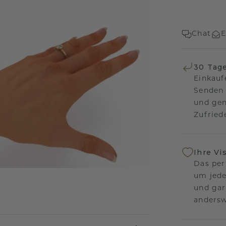
Chat
E
30 Tag
Einkauf
Senden 
und gen
Zufriede
Ihre Vi
Das per
um jede
und gar
andersw