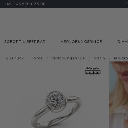
+49 206 570 833 08
SOFORT LIEFERBAR
VERLOBUNGSRINGE
DIA
Zurück
Home
/
Verlobungsringe
/
platin
/
lab gr