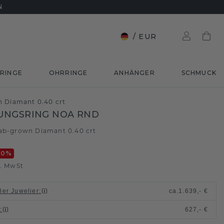
N
/
EUR
RINGE
OHRRINGE
ANHÄNGER
SCHMUCK
n Diamant 0.40 crt
UNGSRING NOA RND
ab-grown Diamant 0.40 crt
20
%
l. MwSt
ller Juwelier
:
ca.
1.639,- €
n
:
627,- €