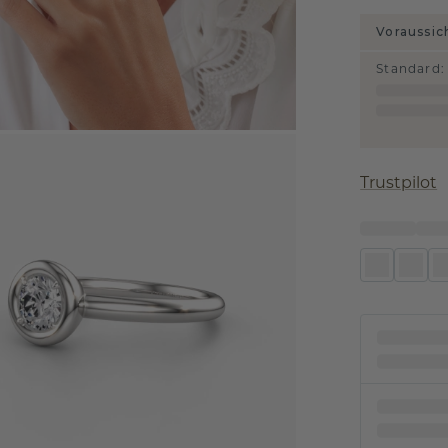
Voraussic
Standard
:
Trustpilot