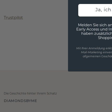
Ja, ic
Trustpilot
Melden Sie sich an
Early Access und I
haben zusätzlic
Shoppi
Mit Ihrer Anmeldung erklä
Mail-Marketing einver
allgemeinen Geschäf
Die Geschichte hinter Ihrem Schatz
DIAMONDSBYME