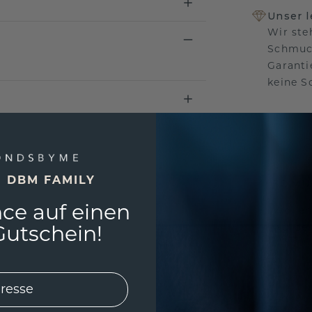
Unser 
Wir ste
Schmuck
Garanti
keine 
EINZIG
E DBM FAMILY
3D MU
ce auf einen
Wollen
würde 
utschein!