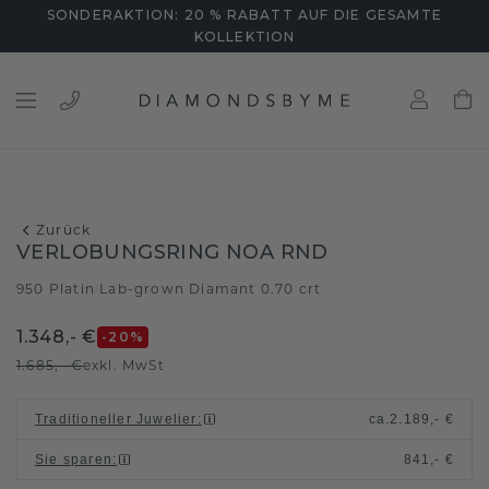
SONDERAKTION: 20 % RABATT AUF DIE GESAMTE
KOLLEKTION
Zurück
VERLOBUNGSRING NOA RND
950 Platin
Lab-grown Diamant 0.70 crt
/
1.348,- €
-20
%
1.685,- €
exkl. MwSt
Traditioneller Juwelier
:
ca.
2.189,- €
Sie sparen
:
841,- €