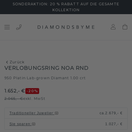
SONDERAKTION: 20 % RABATT AUF DIE GESAMTE
KOLLEKTION
Zurück
VERLOBUNGSRING NOA RND
950 Platin
Lab-grown Diamant 1.00 crt
/
1.652,- €
-20
%
2.065,- €
exkl. MwSt
Traditioneller Juwelier
:
ca.
2.679,- €
Sie sparen
:
1.027,- €