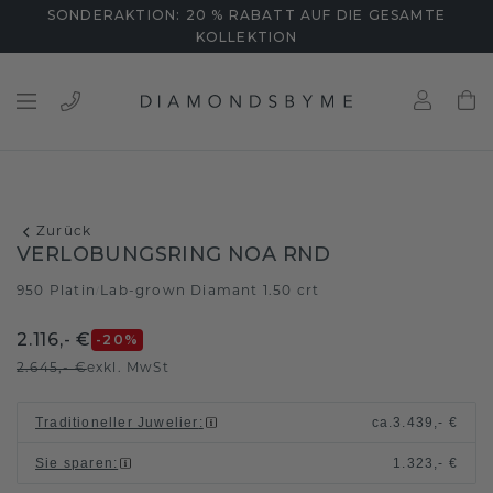
SONDERAKTION: 20 % RABATT AUF DIE GESAMTE
KOLLEKTION
Zurück
VERLOBUNGSRING NOA RND
950 Platin
Lab-grown Diamant 1.50 crt
/
2.116,- €
-20
%
2.645,- €
exkl. MwSt
Traditioneller Juwelier
:
ca.
3.439,- €
Sie sparen
:
1.323,- €