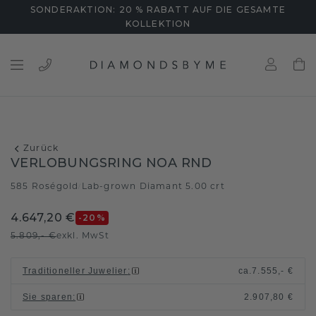
SONDERAKTION: 20 % RABATT AUF DIE GESAMTE
KOLLEKTION
Zurück
VERLOBUNGSRING NOA RND
585 Roségold
Lab-grown Diamant 5.00 crt
/
4.647,20 €
-20
%
5.809,- €
exkl. MwSt
Traditioneller Juwelier
:
ca.
7.555,- €
Sie sparen
:
2.907,80 €