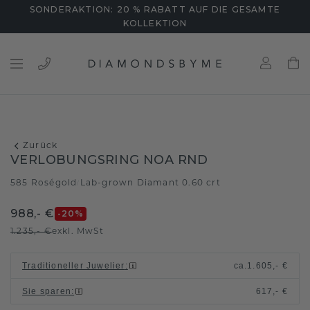
SONDERAKTION: 20 % RABATT AUF DIE GESAMTE
KOLLEKTION
Zurück
VERLOBUNGSRING NOA RND
585 Roségold
Lab-grown Diamant 0.60 crt
/
988,- €
-20
%
1.235,- €
exkl. MwSt
Traditioneller Juwelier
:
ca.
1.605,- €
Sie sparen
:
617,- €