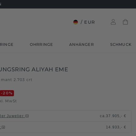
N
/
EUR
RINGE
OHRRINGE
ANHÄNGER
SCHMUCK
NGSRING ALIYAH EME
amant 2.703 crt
-20
%
kl. MwSt
ller Juwelier
:
ca.
37.905,- €
n
:
14.933,- €