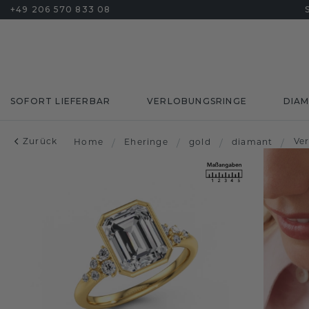
+49 206 570 833 08
SOFORT LIEFERBAR
VERLOBUNGSRINGE
DIA
Zurück
Ve
Home
/
Eheringe
/
gold
/
diamant
/