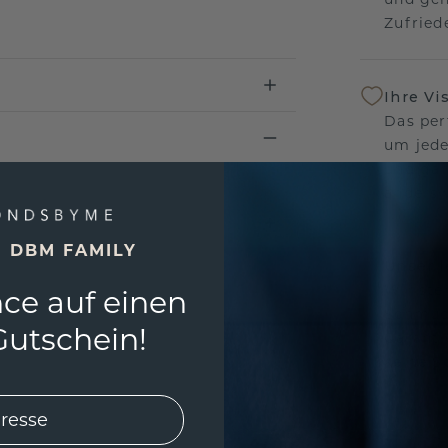
Zufriede
Ihre Vi
Das per
um jede
und gar
andersw
E DBM FAMILY
Unser 
Wir ste
ce auf einen
Schmuck
utschein!
Garanti
keine 