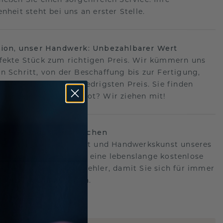
nheit steht bei uns an erster Stelle.
sion, unser Handwerk: Unbezahlbarer Wert
fekte Stück zum richtigen Preis. Wir kümmern uns
n Schritt, von der Beschaffung bis zur Fertigung,
antieren Ihnen den niedrigsten Preis. Sie finden
o ein besseres Angebot? Wir ziehen mit!
lebenslanges Versprechen
hen hinter der Qualität und Handwerkskunst unseres
s.Deshalb bieten wir eine lebenslange kostenlose
e gegen Herstellungsfehler, damit Sie sich für immer
Sorgen machen müssen.