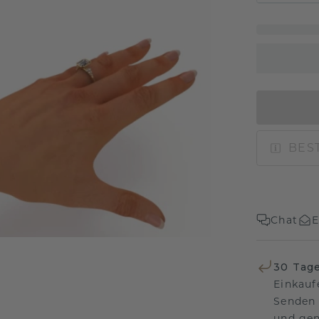
BEST
Chat
E
30 Tag
Einkauf
Senden 
und gen