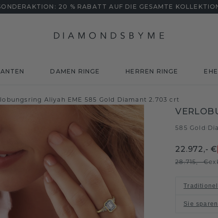
SONDERAKTION: 20 % RABATT AUF DIE GESAMTE KOLLEKTIO
MANTEN
DAMEN RINGE
HERREN RINGE
EHE
rlobungsring Aliyah EME 585 Gold Diamant 2.703 crt
VERLOBU
585 Gold
Di
/
22.972,- €
28.715,- €
ex
Traditione
Sie spare