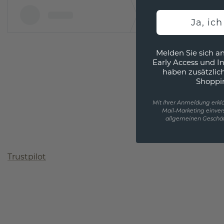
Ja, ic
Melden Sie sich an
Early Access und I
haben zusätzlic
Shoppi
Mit Ihrer Anmeldung erklä
Mail-Marketing einver
allgemeinen Geschäf
Trustpilot