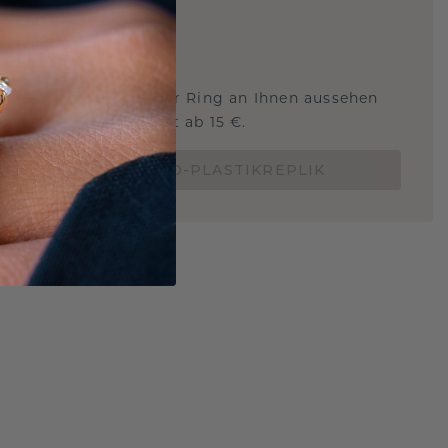
ARTIG
!
STERSCHMUCK
 Sie wissen, wie dieser Ring an Ihnen aussehen
und ob er passt? Jetzt ab 15 €.
BESTELLE EINE 3D-PLASTIKREPLIK