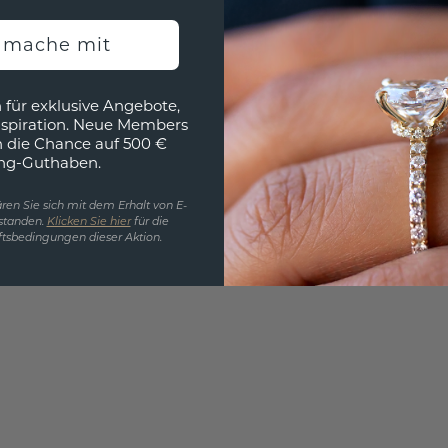
EINZIG
h mache mit
3D MU
Wollen
 für exklusive Angebote,
würde 
nspiration. Neue Members
h die Chance auf 500 €
ng-Guthaben.
ren Sie sich mit dem Erhalt von E-
standen.
Klicken Sie hier
für die
tsbedingungen dieser Aktion.