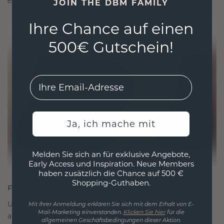
ethisch wie exquisit ist.
JOIN THE DBM FAMILY
Ihre Chance auf einen
500€ Gutschein!
EMail
Ja, ich mache mit
Melden Sie sich an für exklusive Angebote,
Early Access und Inspiration. Neue Members
haben zusätzlich die Chance auf 500 €
Shopping-Guthaben.
FÜR VERBINDUNGEN GESCHAFFEN
Unsere Designphilosophie ist auf Verbindung
Mit Ihrer Anmeldung erklären Sie sich mit dem Erhalt von E-
Mail-Marketing einverstanden.
Klicken Sie hier
für die
ausgelegt, wobei jedes Stück so gestaltet ist, dass
allgemeinen Geschäftsbedingungen dieser Aktion.