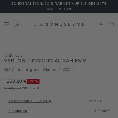
SONDERAKTION: 20 % RABATT AUF DIE GESAMTE
KOLLEKTION
Zurück
VERLOBUNGSRING ALIYAH EME
585 Gold
Lab-grown Diamant 1.633 crt
/
1.239,20 €
-20
%
1.549,- €
exkl. MwSt
Traditioneller Juwelier
:
ca.
2.045,- €
Sie sparen
:
805,80 €