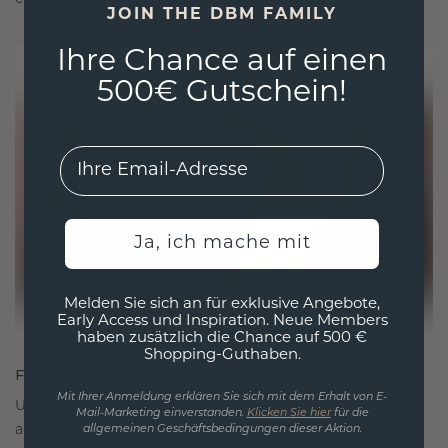
JOIN THE DBM FAMILY
Ihre Chance auf einen
500€ Gutschein!
EMail
Ja, ich mache mit
Melden Sie sich an für exklusive Angebote,
Early Access und Inspiration. Neue Members
haben zusätzlich die Chance auf 500 €
Shopping-Guthaben.
FÜR VERBINDUNGEN GESCHAFFEN
Mit Ihrer Anmeldung erklären Sie sich mit dem Erhalt von E-
Unsere Designphilosophie ist auf Verbindung
Mail-Marketing einverstanden.
Klicken Sie hier
für die
ausgelegt, wobei jedes Stück so gestaltet ist, dass
allgemeinen Geschäftsbedingungen dieser Aktion.