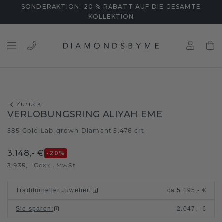
SONDERAKTION: 20 % RABATT AUF DIE GESAMTE
KOLLEKTION
Zurück
VERLOBUNGSRING ALIYAH EME
585 Gold
Lab-grown Diamant 5.476 crt
/
3.148,- €
-20
%
3.935,- €
exkl. MwSt
Traditioneller Juwelier
:
ca.
5.195,- €
Sie sparen
:
2.047,- €