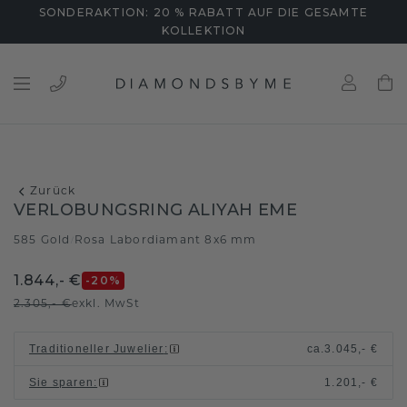
SONDERAKTION: 20 % RABATT AUF DIE GESAMTE
KOLLEKTION
Zurück
VERLOBUNGSRING ALIYAH EME
585 Gold
Rosa Labordiamant 8x6 mm
/
1.844,- €
-20
%
2.305,- €
exkl. MwSt
Traditioneller Juwelier
:
ca.
3.045,- €
Sie sparen
:
1.201,- €