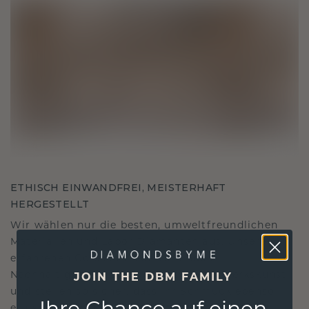
ETHISCH EINWANDFREI, MEISTERHAFT
HERGESTELLT
Wir wählen nur die besten, umweltfreundlichen
Materialien und Labor Diamanten aus. Unsere
erfahrenen Goldschmiede verbinden
Nachhaltigkeit mit beispielloser Handwerkskunst
JOIN THE DBM FAMILY
und stellen so sicher, dass Ihr Schmuck ebenso
ethisch wie exquisit ist.