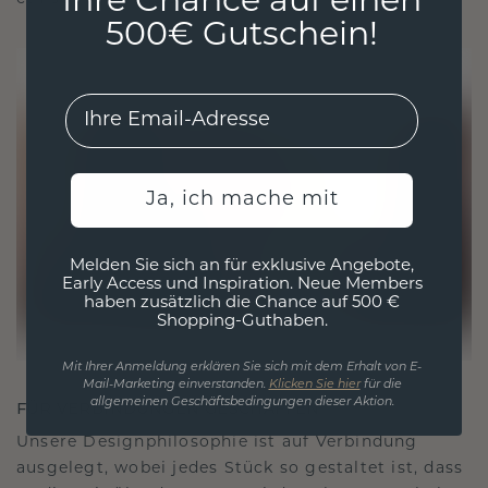
Ihre Chance auf einen
500€ Gutschein!
EMail
Ja, ich mache mit
Melden Sie sich an für exklusive Angebote,
Early Access und Inspiration. Neue Members
haben zusätzlich die Chance auf 500 €
Shopping-Guthaben.
Mit Ihrer Anmeldung erklären Sie sich mit dem Erhalt von E-
Mail-Marketing einverstanden.
Klicken Sie hier
für die
allgemeinen Geschäftsbedingungen dieser Aktion.
FÜR VERBINDUNGEN GESCHAFFEN
Unsere Designphilosophie ist auf Verbindung
ausgelegt, wobei jedes Stück so gestaltet ist, dass