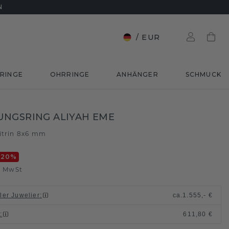
N
/
EUR
RINGE
OHRRINGE
ANHÄNGER
SCHMUCK
NGSRING ALIYAH EME
itrin 8x6 mm
-20
%
. MwSt
ller Juwelier
:
ca.
1.555,- €
n
:
611,80 €