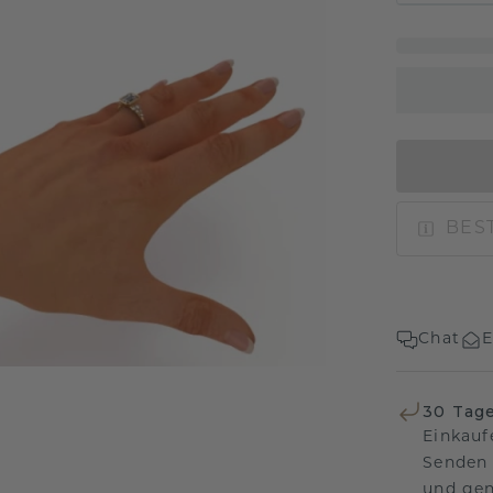
BEST
Chat
E
30 Tag
Einkauf
Senden 
und gen