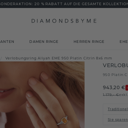
SONDERAKTION: 20 % RABATT AUF DIE GESAMTE KOLLEKTIO
MANTEN
DAMEN RINGE
HERREN RINGE
EHE
/
Verlobungsring Aliyah EME 950 Platin Citrin 8x6 mm
VERLOBU
950 Platin
C
/
943,20 €
1.179,- €
exkl
Traditione
Sie spare