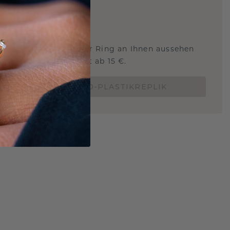
ARTIG
!
STERSCHMUCK
 Sie wissen, wie dieser Ring an Ihnen aussehen
und ob er passt? Jetzt ab 15 €.
BESTELLE EINE 3D-PLASTIKREPLIK