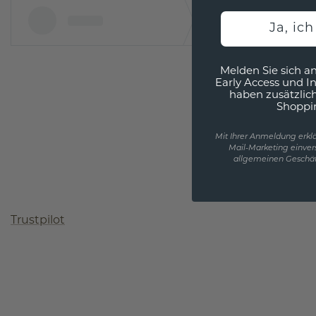
Ja, ic
Melden Sie sich an
Early Access und I
haben zusätzlic
Shoppi
Mit Ihrer Anmeldung erklä
Mail-Marketing einver
allgemeinen Geschäf
Trustpilot