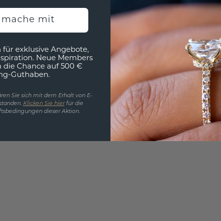
EINZIG
h mache mit
3D MU
Wollen
 für exklusive Angebote,
nspiration. Neue Members
würde 
h die Chance auf 500 €
ng-Guthaben.
ren Sie sich mit dem Erhalt von E-
standen.
Klicken Sie hier
für die
tsbedingungen dieser Aktion.