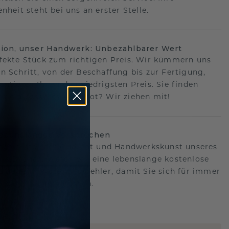
nheit steht bei uns an erster Stelle.
sion, unser Handwerk: Unbezahlbarer Wert
fekte Stück zum richtigen Preis. Wir kümmern uns
n Schritt, von der Beschaffung bis zur Fertigung,
antieren Ihnen den niedrigsten Preis. Sie finden
o ein besseres Angebot? Wir ziehen mit!
lebenslanges Versprechen
hen hinter der Qualität und Handwerkskunst unseres
s.Deshalb bieten wir eine lebenslange kostenlose
e gegen Herstellungsfehler, damit Sie sich für immer
Sorgen machen müssen.