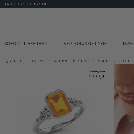
+49 206 570 833 08
SOFORT LIEFERBAR
VERLOBUNGSRINGE
DIA
Zurück
Home
/
Verlobungsringe
/
platin
/
citrin