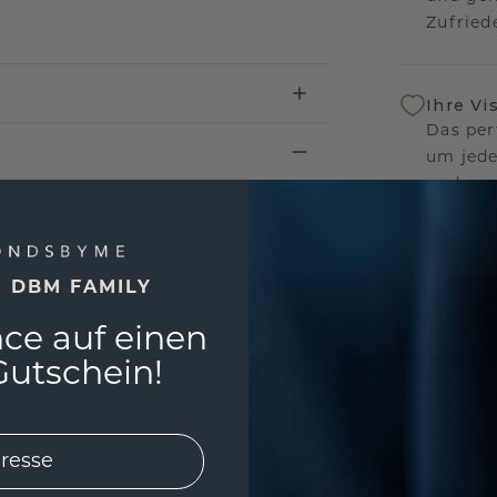
Zufriede
Ihre Vi
Das per
um jede
und gar
andersw
E DBM FAMILY
Unser 
Wir ste
ce auf einen
Schmuck
utschein!
Garanti
keine 