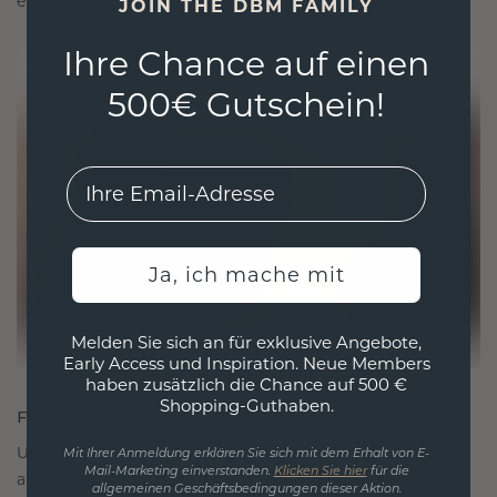
ethisch wie exquisit ist.
JOIN THE DBM FAMILY
Ihre Chance auf einen
500€ Gutschein!
EMail
Ja, ich mache mit
Melden Sie sich an für exklusive Angebote,
Early Access und Inspiration. Neue Members
haben zusätzlich die Chance auf 500 €
Shopping-Guthaben.
FÜR VERBINDUNGEN GESCHAFFEN
Unsere Designphilosophie ist auf Verbindung
Mit Ihrer Anmeldung erklären Sie sich mit dem Erhalt von E-
Mail-Marketing einverstanden.
Klicken Sie hier
für die
ausgelegt, wobei jedes Stück so gestaltet ist, dass
allgemeinen Geschäftsbedingungen dieser Aktion.