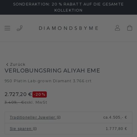
SONDERAKTION: 20 % RABATT AUF DIE GESAMTE
KOLLEKTION
Zurück
VERLOBUNGSRING ALIYAH EME
950 Platin
Lab-grown Diamant 3.766 crt
/
2.727,20 €
-20
%
3.409,- €
exkl. MwSt
Traditioneller Juwelier
:
ca.
4.505,- €
Sie sparen
:
1.777,80 €