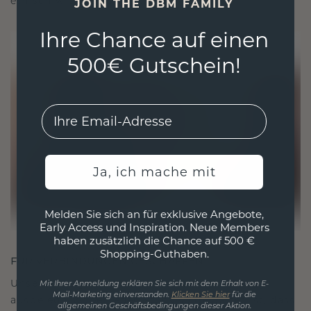
ethisch wie exquisit ist.
JOIN THE DBM FAMILY
Ihre Chance auf einen
500€ Gutschein!
EMail
Ja, ich mache mit
Melden Sie sich an für exklusive Angebote,
Early Access und Inspiration. Neue Members
haben zusätzlich die Chance auf 500 €
Shopping-Guthaben.
FÜR VERBINDUNGEN GESCHAFFEN
Unsere Designphilosophie ist auf Verbindung
Mit Ihrer Anmeldung erklären Sie sich mit dem Erhalt von E-
Mail-Marketing einverstanden.
Klicken Sie hier
für die
ausgelegt, wobei jedes Stück so gestaltet ist, dass
allgemeinen Geschäftsbedingungen dieser Aktion.