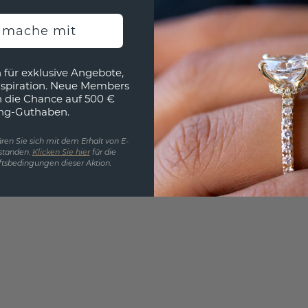
EINZIG
h mache mit
3D MU
Wollen
 für exklusive Angebote,
würde 
nspiration. Neue Members
h die Chance auf 500 €
ng-Guthaben.
ren Sie sich mit dem Erhalt von E-
standen.
Klicken Sie hier
für die
tsbedingungen dieser Aktion.