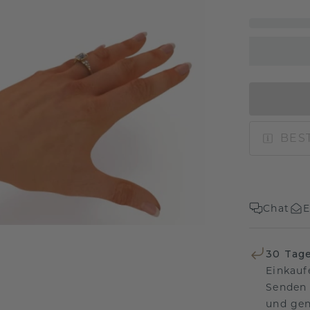
BEST
Chat
E
30 Tag
Einkauf
Senden 
und gen