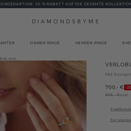
SONDERAKTION: 20 % RABATT AUF DIE GESAMTE KOLLEKTIO
MANTEN
DAMEN RINGE
HERREN RINGE
EHE
n 8x6 mm
VERLOBU
585 Roségo
700,- €
-2
875,- €
exkl
Traditione
Sie spare