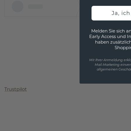
Ja, ic
Melden Sie sich an
Early Access und I
haben zusätzlic
Shoppi
Mit Ihrer Anmeldung erklä
Mail-Marketing einver
allgemeinen Geschäf
Trustpilot