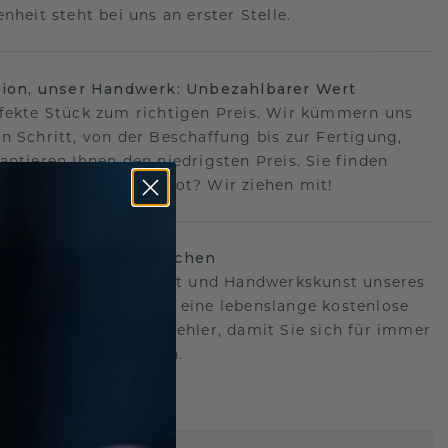
nheit steht bei uns an erster Stelle.
sion, unser Handwerk: Unbezahlbarer Wert
fekte Stück zum richtigen Preis. Wir kümmern uns
n Schritt, von der Beschaffung bis zur Fertigung,
antieren Ihnen den niedrigsten Preis. Sie finden
o ein besseres Angebot? Wir ziehen mit!
lebenslanges Versprechen
hen hinter der Qualität und Handwerkskunst unseres
s.Deshalb bieten wir eine lebenslange kostenlose
e gegen Herstellungsfehler, damit Sie sich für immer
Sorgen machen müssen.