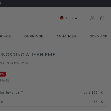
N
/
EUR
RINGE
OHRRINGE
ANHÄNGER
SCHMUCK
NGSRING ALIYAH EME
ld
Citrin 8x6 mm
/
0
%
. MwSt
ller Juwelier
:
ca.
1.155,- €
n
:
455,- €