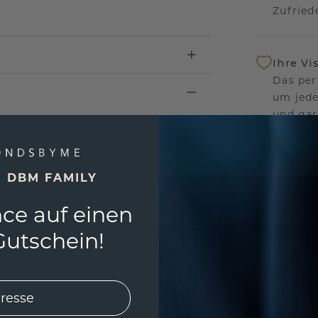
Zufriede
Ihre Vi
Das per
um jede
und gar
andersw
E DBM FAMILY
Unser 
Wir ste
ce auf einen
Schmuck
utschein!
Garanti
keine 