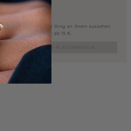
ARTIG
!
STERSCHMUCK
 Sie wissen, wie dieser Ring an Ihnen aussehen
und ob er passt? Jetzt ab 15 €.
BESTELLE EINE 3D-PLASTIKREPLIK