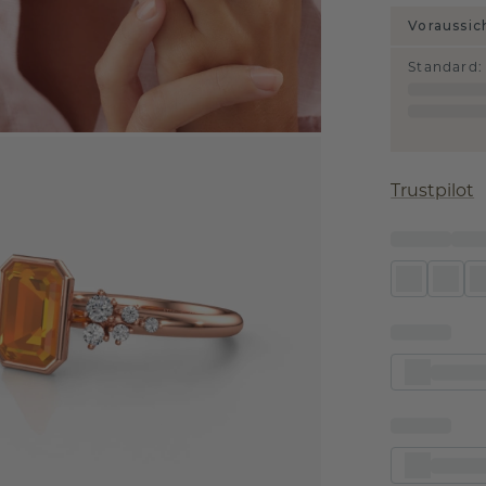
Voraussic
Standard
:
Trustpilot