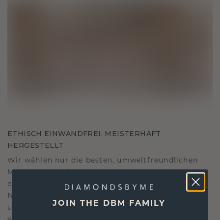
ETHISCH EINWANDFREI, MEISTERHAFT
HERGESTELLT
Wir wählen nur die besten, umweltfreundlichen
Materialien und Labor Diamanten aus. Unsere
erfahrenen Goldschmiede verbinden
Nachhaltigkeit mit beispielloser Handwerkskunst
JOIN THE DBM FAMILY
und stellen so sicher, dass Ihr Schmuck ebenso
ethisch wie exquisit ist.