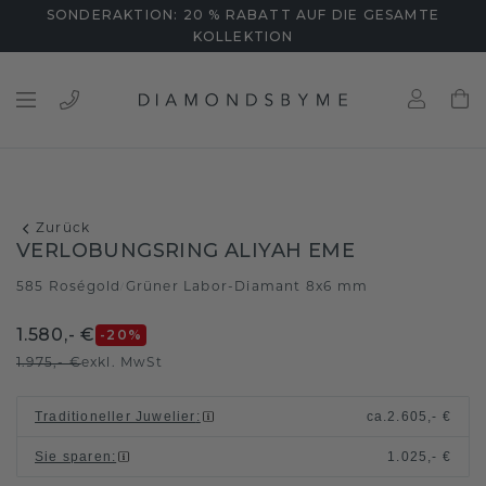
SONDERAKTION: 20 % RABATT AUF DIE GESAMTE
KOLLEKTION
Zurück
VERLOBUNGSRING ALIYAH EME
585 Roségold
Grüner Labor-Diamant 8x6 mm
/
1.580,- €
-20
%
1.975,- €
exkl. MwSt
Traditioneller Juwelier
:
ca.
2.605,- €
Sie sparen
:
1.025,- €