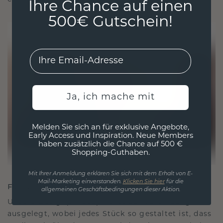
Ihre Chance auf einen
500€ Gutschein!
EMail
Ja, ich mache mit
Melden Sie sich an für exklusive Angebote,
Early Access und Inspiration. Neue Members
haben zusätzlich die Chance auf 500 €
Shopping-Guthaben.
Mit Ihrer Anmeldung erklären Sie sich mit dem Erhalt von E-
Mail-Marketing einverstanden.
Klicken Sie hier
für die
FÜR VERBINDUNGEN GESCHAFFEN
allgemeinen Geschäftsbedingungen dieser Aktion.
Unsere Designphilosophie ist auf Verbindung
ausgelegt, wobei jedes Stück so gestaltet ist, dass