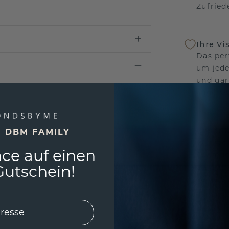
Zufriede
Ihre Vi
Das per
um jede
und gar
andersw
Unser 
E DBM FAMILY
Wir ste
ce auf einen
Schmuck
Garanti
utschein!
keine 