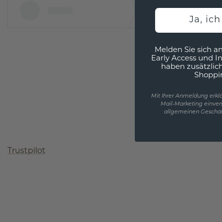
Ja, ic
Melden Sie sich an
Early Access und I
haben zusätzlic
Shoppi
Mit Ihrer Anmeldung erklä
Mail-Marketing einver
allgemeinen Geschäf
Trustpilot