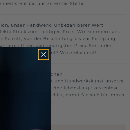
nheit steht bei uns an erster Stelle.
sion, unser Handwerk: Unbezahlbarer Wert
fekte Stück zum richtigen Preis. Wir kümmern uns
n Schritt, von der Beschaffung bis zur Fertigung,
antieren Ihnen den niedrigsten Preis. Sie finden
o ein besseres Angebot? Wir ziehen mit!
lebenslanges Versprechen
hen hinter der Qualität und Handwerkskunst unseres
s.Deshalb bieten wir eine lebenslange kostenlose
e gegen Herstellungsfehler, damit Sie sich für immer
Sorgen machen müssen.