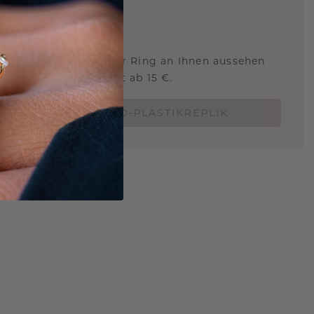
ARTIG
!
STERSCHMUCK
 Sie wissen, wie dieser Ring an Ihnen aussehen
und ob er passt? Jetzt ab 15 €.
BESTELLE EINE 3D-PLASTIKREPLIK