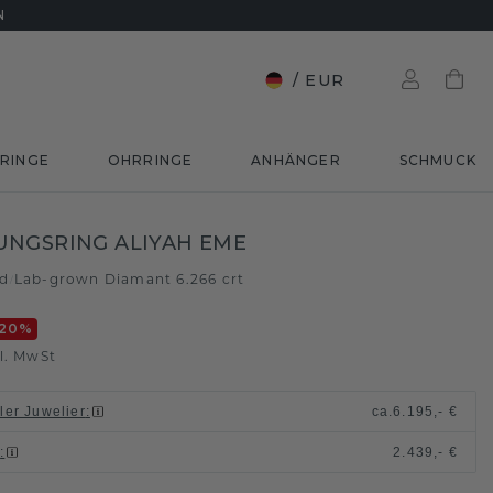
N
/
EUR
RINGE
OHRRINGE
ANHÄNGER
SCHMUCK
NGSRING ALIYAH EME
ld
Lab-grown Diamant 6.266 crt
/
20
%
l. MwSt
ller Juwelier
:
ca.
6.195,- €
n
:
2.439,- €