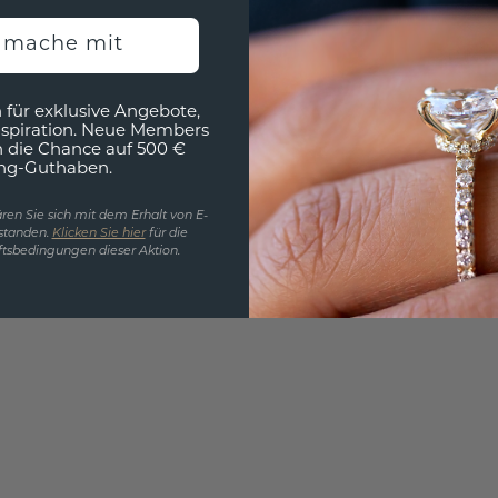
EINZIG
h mache mit
3D MU
Wollen
 für exklusive Angebote,
würde 
nspiration. Neue Members
h die Chance auf 500 €
ng-Guthaben.
ren Sie sich mit dem Erhalt von E-
standen.
Klicken Sie hier
für die
tsbedingungen dieser Aktion.