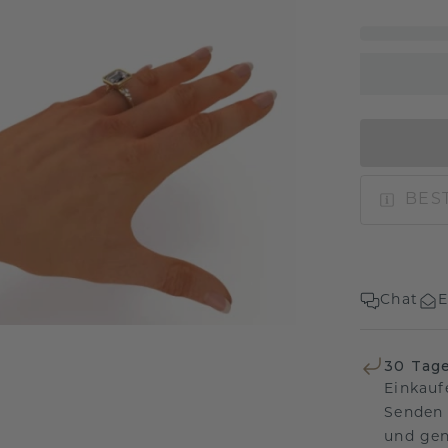
BEST
Chat
E
30 Tag
Einkauf
Senden 
und gen