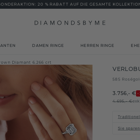
SONDERAKTION: 20 % RABATT AUF DIE GESAMTE KOLLEKTIO
MANTEN
DAMEN RINGE
HERREN RINGE
EHE
rown Diamant 6.266 crt
VERLOBU
585 Roségo
3.756,- €
-
4.695,- €
exk
Traditione
Sie spare