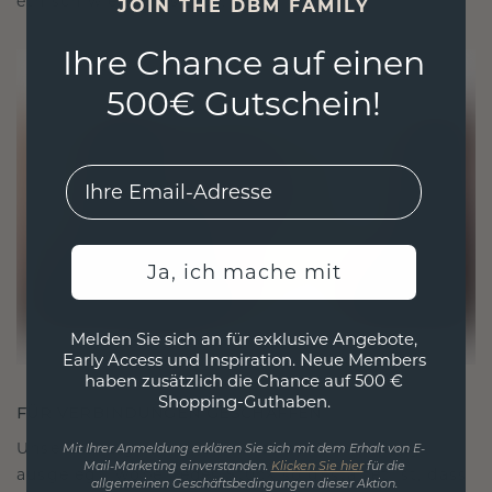
ethisch wie exquisit ist.
JOIN THE DBM FAMILY
Ihre Chance auf einen
500€ Gutschein!
EMail
Ja, ich mache mit
Melden Sie sich an für exklusive Angebote,
Early Access und Inspiration. Neue Members
haben zusätzlich die Chance auf 500 €
Shopping-Guthaben.
FÜR VERBINDUNGEN GESCHAFFEN
Unsere Designphilosophie ist auf Verbindung
Mit Ihrer Anmeldung erklären Sie sich mit dem Erhalt von E-
Mail-Marketing einverstanden.
Klicken Sie hier
für die
ausgelegt, wobei jedes Stück so gestaltet ist, dass
allgemeinen Geschäftsbedingungen dieser Aktion.