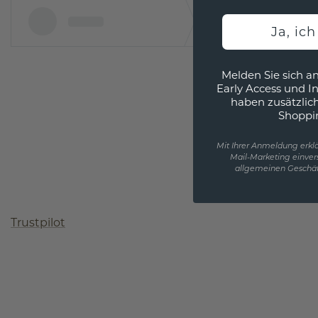
Ja, ic
Melden Sie sich an
Early Access und I
haben zusätzlic
Shoppi
Mit Ihrer Anmeldung erklä
Mail-Marketing einver
allgemeinen Geschäf
Trustpilot