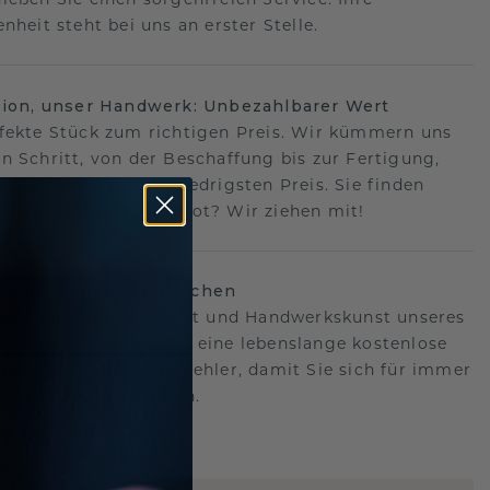
nheit steht bei uns an erster Stelle.
sion, unser Handwerk: Unbezahlbarer Wert
fekte Stück zum richtigen Preis. Wir kümmern uns
n Schritt, von der Beschaffung bis zur Fertigung,
antieren Ihnen den niedrigsten Preis. Sie finden
o ein besseres Angebot? Wir ziehen mit!
lebenslanges Versprechen
hen hinter der Qualität und Handwerkskunst unseres
s.Deshalb bieten wir eine lebenslange kostenlose
e gegen Herstellungsfehler, damit Sie sich für immer
Sorgen machen müssen.