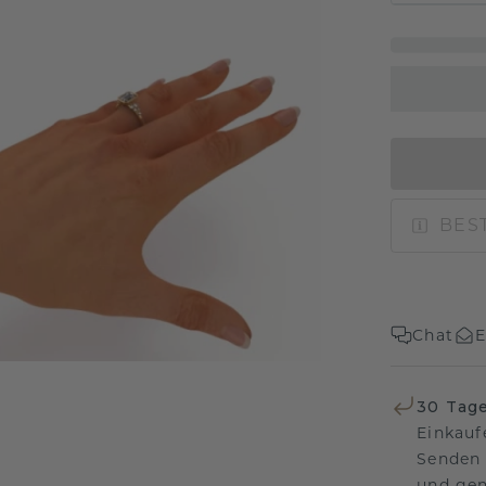
BEST
Chat
E
30 Tag
Einkauf
Senden 
und gen