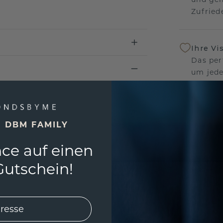
Zufriede
Ihre Vi
Das per
um jede
und gar
andersw
E DBM FAMILY
Unser 
Wir ste
ce auf einen
Schmuck
utschein!
Garanti
keine 