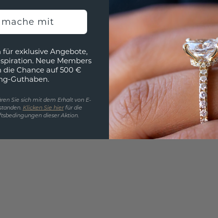
EINZIG
h mache mit
3D MU
Wollen
 für exklusive Angebote,
würde 
nspiration. Neue Members
h die Chance auf 500 €
ng-Guthaben.
ren Sie sich mit dem Erhalt von E-
standen.
Klicken Sie hier
für die
tsbedingungen dieser Aktion.