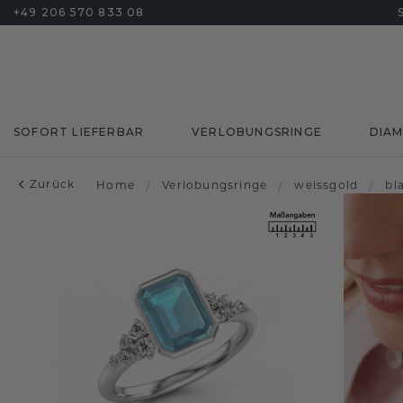
+49 206 570 833 08
SOFORT LIEFERBAR
VERLOBUNGSRINGE
DIA
Zurück
Home
/
Verlobungsringe
/
weissgold
/
bl