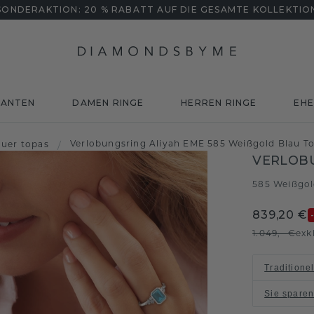
SONDERAKTION: 20 % RABATT AUF DIE GESAMTE KOLLEKTIO
MANTEN
DAMEN RINGE
HERREN RINGE
EHE
Verlobungsring Aliyah EME 585 Weißgold Blau 
auer topas
/
VERLOBU
585 Weißgo
839,20 €
1.049,- €
exk
Traditione
Sie spare