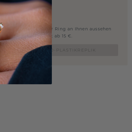
ARTIG
!
STERSCHMUCK
 Sie wissen, wie dieser Ring an Ihnen aussehen
und ob er passt? Jetzt ab 15 €.
BESTELLE EINE 3D-PLASTIKREPLIK