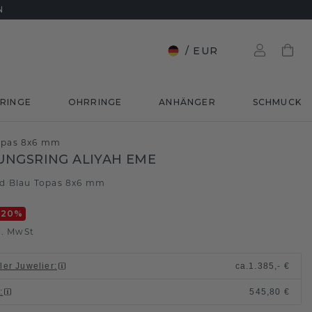
N
/
EUR
RINGE
OHRRINGE
ANHÄNGER
SCHMUCK
Topas 8x6 mm
NGSRING ALIYAH EME
ld
Blau Topas 8x6 mm
/
-20
%
l. MwSt
ller Juwelier
:
ca.
1.385,- €
n
:
545,80 €