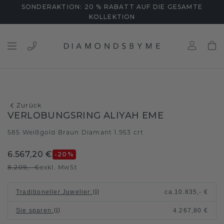
SONDERAKTION: 20 % RABATT AUF DIE GESAMTE
KOLLEKTION
Zurück
VERLOBUNGSRING ALIYAH EME
585 Weißgold
Braun Diamant 1.953 crt
/
6.567,20 €
-20
%
8.209,- €
exkl. MwSt
Traditioneller Juwelier
:
ca.
10.835,- €
Sie sparen
:
4.267,80 €