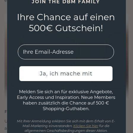
ethisch wie exquisit ist.
JOIN THE DBM FAMILY
Ihre Chance auf einen
500€ Gutschein!
EMail
Ja, ich mache mit
Melden Sie sich an für exklusive Angebote,
Early Access und Inspiration. Neue Members
haben zusätzlich die Chance auf 500 €
Shopping-Guthaben.
FÜR VERBINDUNGEN GESCHAFFEN
Unsere Designphilosophie ist auf Verbindung
Mit Ihrer Anmeldung erklären Sie sich mit dem Erhalt von E-
Mail-Marketing einverstanden.
Klicken Sie hier
für die
ausgelegt, wobei jedes Stück so gestaltet ist, dass
allgemeinen Geschäftsbedingungen dieser Aktion.