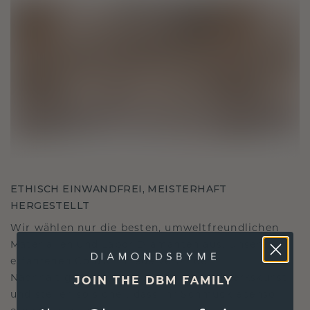
ETHISCH EINWANDFREI, MEISTERHAFT
HERGESTELLT
Wir wählen nur die besten, umweltfreundlichen
Materialien und Labor Diamanten aus. Unsere
erfahrenen Goldschmiede verbinden
Nachhaltigkeit mit beispielloser Handwerkskunst
JOIN THE DBM FAMILY
und stellen so sicher, dass Ihr Schmuck ebenso