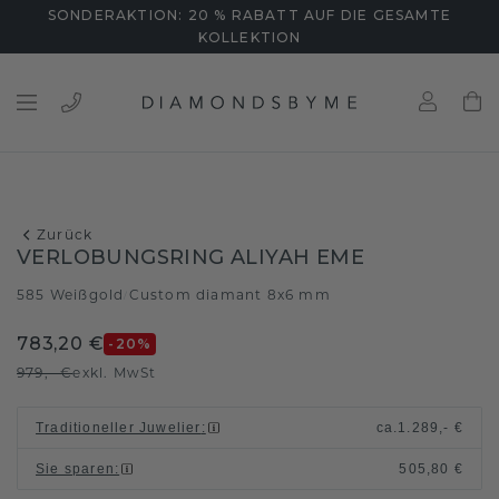
SONDERAKTION: 20 % RABATT AUF DIE GESAMTE
KOLLEKTION
Zurück
VERLOBUNGSRING ALIYAH EME
585 Weißgold
Custom diamant 8x6 mm
/
783,20 €
-20
%
979,- €
exkl. MwSt
Traditioneller Juwelier
:
ca.
1.289,- €
Sie sparen
:
505,80 €