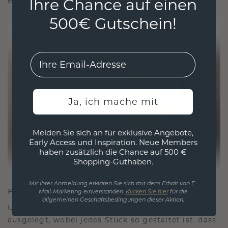
Ihre Chance auf einen
ethisch wie exquisit ist.
500€ Gutschein!
EMail
Ja, ich mache mit
Melden Sie sich an für exklusive Angebote,
Early Access und Inspiration. Neue Members
haben zusätzlich die Chance auf 500 €
Shopping-Guthaben.
Mit Ihrer Anmeldung erklären Sie sich mit dem Erhalt von E-
FÜR VERBINDUNGEN GESCHAFFEN
Mail-Marketing einverstanden.
Klicken Sie hier
für die
allgemeinen Geschäftsbedingungen dieser Aktion.
Unsere Designphilosophie ist auf Verbindung
ausgelegt, wobei jedes Stück so gestaltet ist, dass