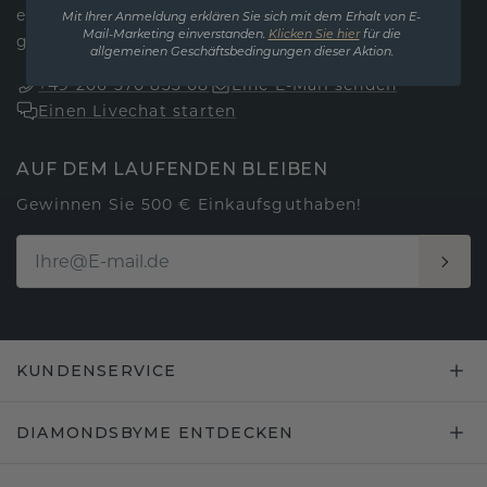
erreichbar. Samstag und Sonntag sind wir
Mit Ihrer Anmeldung erklären Sie sich mit dem Erhalt von E-
Mail-Marketing einverstanden.
Klicken Sie hier
für die
geschlossen.
allgemeinen Geschäftsbedingungen dieser Aktion.
+49 206 570 833 08
Eine E-Mail senden
Einen Livechat starten
AUF DEM LAUFENDEN BLEIBEN
Gewinnen Sie 500 € Einkaufsguthaben!
KUNDENSERVICE
DIAMONDSBYME ENTDECKEN