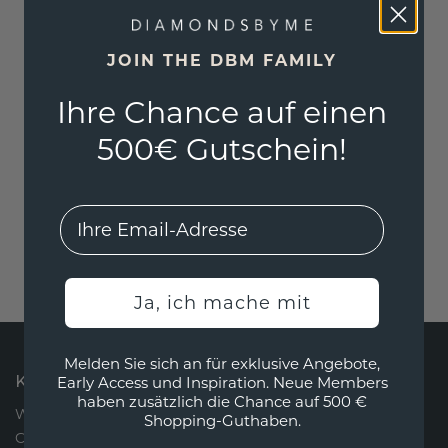
JOIN THE DBM FAMILY
Ihre Chance auf einen
500€ Gutschein!
EMail
Ja, ich mache mit
Melden Sie sich an für exklusive Angebote,
KONTAKT
Early Access und Inspiration. Neue Members
haben zusätzlich die Chance auf 500 €
Wir sind jeden Montag bis Freitag über unseren
Shopping-Guthaben.
Chat oder per Telefon von 09:00 bis 17:00 Uhr