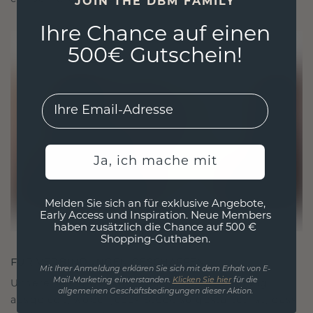
JOIN THE DBM FAMILY
Ihre Chance auf einen
500€ Gutschein!
EMail
Ja, ich mache mit
Melden Sie sich an für exklusive Angebote,
Early Access und Inspiration. Neue Members
haben zusätzlich die Chance auf 500 €
Shopping-Guthaben.
FÜR VERBINDUNGEN GESCHAFFEN
Mit Ihrer Anmeldung erklären Sie sich mit dem Erhalt von E-
Mail-Marketing einverstanden.
Klicken Sie hier
für die
Unsere Designphilosophie ist auf Verbindung
allgemeinen Geschäftsbedingungen dieser Aktion.
ausgelegt, wobei jedes Stück so gestaltet ist, dass