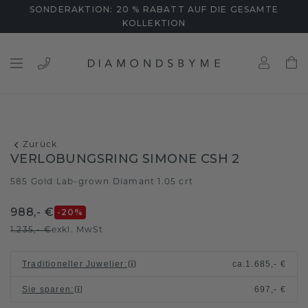
SONDERAKTION: 20 % RABATT AUF DIE GESAMTE
KOLLEKTION
Zurück
VERLOBUNGSRING SIMONE CSH 2
585 Gold
Lab-grown Diamant 1.05 crt
/
988,- €
-20
%
1.235,- €
exkl. MwSt
Traditioneller Juwelier
:
ca.
1.685,- €
Sie sparen
:
697,- €