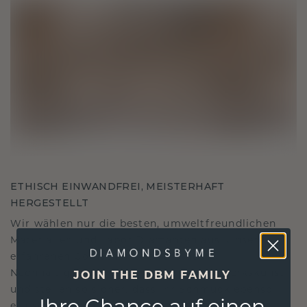
ETHISCH EINWANDFREI, MEISTERHAFT
HERGESTELLT
Wir wählen nur die besten, umweltfreundlichen
Materialien und Labor Diamanten aus. Unsere
erfahrenen Goldschmiede verbinden
Nachhaltigkeit mit beispielloser Handwerkskunst
JOIN THE DBM FAMILY
und stellen so sicher, dass Ihr Schmuck ebenso
ethisch wie exquisit ist.