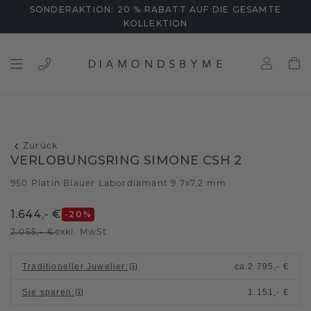
SONDERAKTION: 20 % RABATT AUF DIE GESAMTE
KOLLEKTION
Zurück
VERLOBUNGSRING SIMONE CSH 2
950 Platin
Blauer Labordiamant 9.7x7.2 mm
/
1.644,- €
-20
%
2.055,- €
exkl. MwSt
Traditioneller Juwelier
:
ca.
2.795,- €
Sie sparen
:
1.151,- €