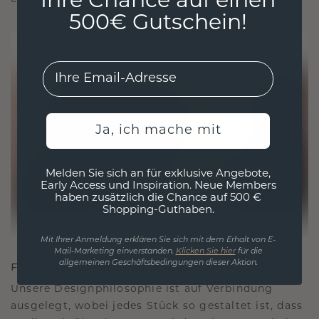
Ihre Chance auf einen
500€ Gutschein!
EMail
Ja, ich mache mit
Melden Sie sich an für exklusive Angebote,
Early Access und Inspiration. Neue Members
haben zusätzlich die Chance auf 500 €
Shopping-Guthaben.
Mit Ihrer Anmeldung erklären Sie sich mit dem Erhalt von E-
Mail-Marketing einverstanden.
Klicken Sie hier
für die
allgemeinen Geschäftsbedingungen dieser Aktion.
FÜR VERBINDUNGEN GESCHAFFEN
Unsere Designphilosophie ist auf Verbindung
ausgelegt, wobei jedes Stück so gestaltet ist, dass