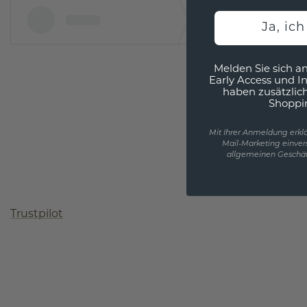
Ja, ic
Melden Sie sich an
Early Access und I
haben zusätzlic
Shoppi
Mit Ihrer Anmeldung erklä
Mail-Marketing einver
allgemeinen Geschäf
Trustpilot