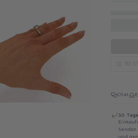
BEST
Chat
E
30 Tag
Einkauf
Senden 
und gen