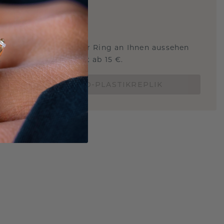
ARTIG
!
STERSCHMUCK
 Sie wissen, wie dieser Ring an Ihnen aussehen
und ob er passt? Jetzt ab 15 €.
BESTELLE EINE 3D-PLASTIKREPLIK