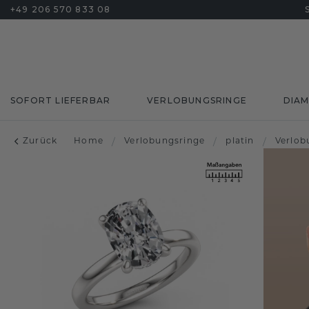
+49 206 570 833 08
SOFORT LIEFERBAR
VERLOBUNGSRINGE
DIA
Zurück
Home
/
Verlobungsringe
/
platin
/
Verlob