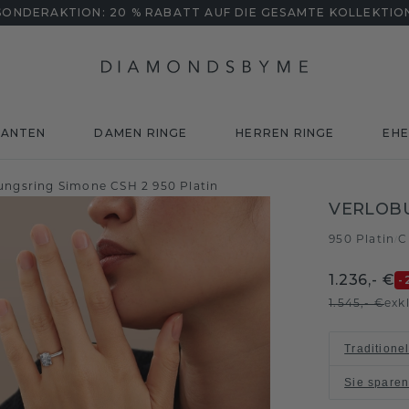
SONDERAKTION: 20 % RABATT AUF DIE GESAMTE KOLLEKTIO
MANTEN
DAMEN RINGE
HERREN RINGE
EHE
ungsring Simone CSH 2 950 Platin
VERLOBU
950 Platin
C
/
1.236,- €
-
1.545,- €
exk
Traditione
Sie spare