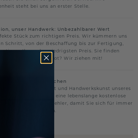
nheit steht bei uns an erster Stelle.
sion, unser Handwerk: Unbezahlbarer Wert
fekte Stück zum richtigen Preis. Wir kümmern uns
n Schritt, von der Beschaffung bis zur Fertigung,
antieren Ihnen den niedrigsten Preis. Sie finden
o ein besseres Angebot? Wir ziehen mit!
lebenslanges Versprechen
hen hinter der Qualität und Handwerkskunst unseres
s.Deshalb bieten wir eine lebenslange kostenlose
e gegen Herstellungsfehler, damit Sie sich für immer
Sorgen machen müssen.