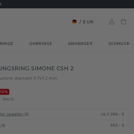
N
/
EUR
RINGE
OHRRINGE
ANHÄNGER
SCHMUCK
NGSRING SIMONE CSH 2
ustom diamant 9.7x7.2 mm
20
%
l. MwSt
ller Juwelier
:
ca.
2.099,- €
n
:
863,- €