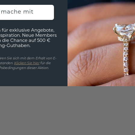
EINZIG
h mache mit
3D MU
Wollen
 für exklusive Angebote,
nspiration. Neue Members
würde 
h die Chance auf 500 €
ng-Guthaben.
ren Sie sich mit dem Erhalt von E-
standen.
Klicken Sie hier
für die
tsbedingungen dieser Aktion.