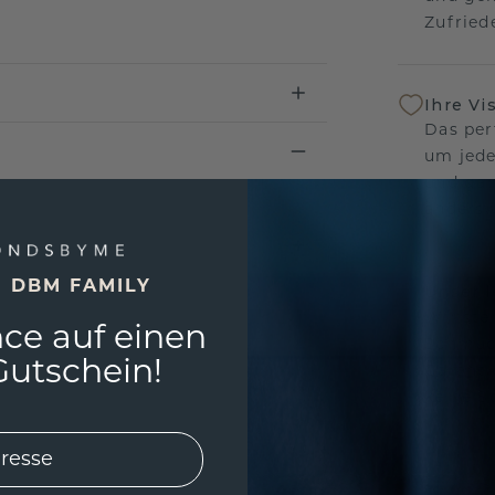
Zufriede
Ihre Vi
Das per
um jede
und gar
andersw
E DBM FAMILY
Unser 
Wir ste
ce auf einen
Schmuck
utschein!
Garanti
keine 