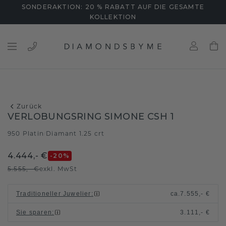
SONDERAKTION: 20 % RABATT AUF DIE GESAMTE
KOLLEKTION
Zurück
VERLOBUNGSRING SIMONE CSH 1
950 Platin
Diamant 1.25 crt
/
4.444,- €
-20
%
5.555,- €
exkl. MwSt
Traditioneller Juwelier
:
ca.
7.555,- €
Sie sparen
:
3.111,- €