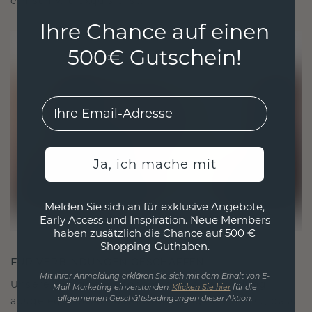
ethisch wie exquisit ist.
Ihre Chance auf einen
500€ Gutschein!
EMail
Ja, ich mache mit
Melden Sie sich an für exklusive Angebote,
Early Access und Inspiration. Neue Members
haben zusätzlich die Chance auf 500 €
Shopping-Guthaben.
FÜR VERBINDUNGEN GESCHAFFEN
Mit Ihrer Anmeldung erklären Sie sich mit dem Erhalt von E-
Unsere Designphilosophie ist auf Verbindung
Mail-Marketing einverstanden.
Klicken Sie hier
für die
ausgelegt, wobei jedes Stück so gestaltet ist, dass
allgemeinen Geschäftsbedingungen dieser Aktion.