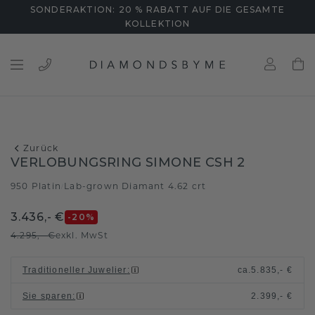
SONDERAKTION: 20 % RABATT AUF DIE GESAMTE
KOLLEKTION
Zurück
VERLOBUNGSRING SIMONE CSH 2
950 Platin
Lab-grown Diamant 4.62 crt
/
3.436,- €
-20
%
4.295,- €
exkl. MwSt
Traditioneller Juwelier
:
ca.
5.835,- €
Sie sparen
:
2.399,- €