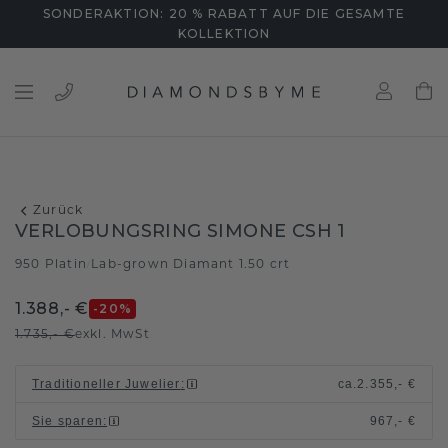
SONDERAKTION: 20 % RABATT AUF DIE GESAMTE
KOLLEKTION
Zurück
VERLOBUNGSRING SIMONE CSH 1
950 Platin
Lab-grown Diamant 1.50 crt
/
1.388,- €
-20
%
1.735,- €
exkl. MwSt
Traditioneller Juwelier
:
ca.
2.355,- €
Sie sparen
:
967,- €