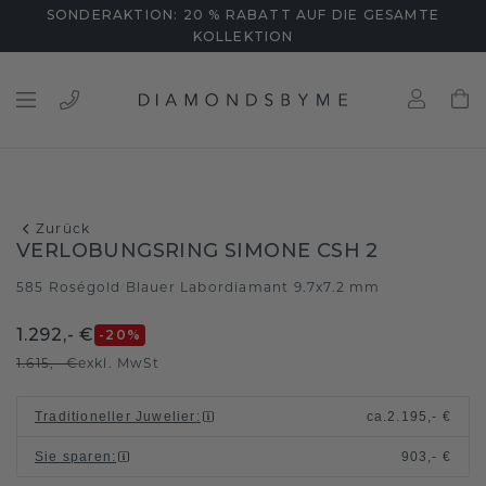
SONDERAKTION: 20 % RABATT AUF DIE GESAMTE
KOLLEKTION
Zurück
VERLOBUNGSRING SIMONE CSH 2
585 Roségold
Blauer Labordiamant 9.7x7.2 mm
/
1.292,- €
-20
%
1.615,- €
exkl. MwSt
Traditioneller Juwelier
:
ca.
2.195,- €
Sie sparen
:
903,- €