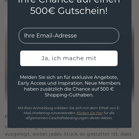
ethisch wie exquisit ist.
500€ Gutschein!
EMail
Ja, ich mache mit
Melden Sie sich an für exklusive Angebote,
Early Access und Inspiration. Neue Members
haben zusätzlich die Chance auf 500 €
Shopping-Guthaben.
Mit Ihrer Anmeldung erklären Sie sich mit dem Erhalt von E-
Mail-Marketing einverstanden.
Klicken Sie hier
für die
FÜR VERBINDUNGEN GESCHAFFEN
allgemeinen Geschäftsbedingungen dieser Aktion.
Unsere Designphilosophie ist auf Verbindung
ausgelegt, wobei jedes Stück so gestaltet ist, dass