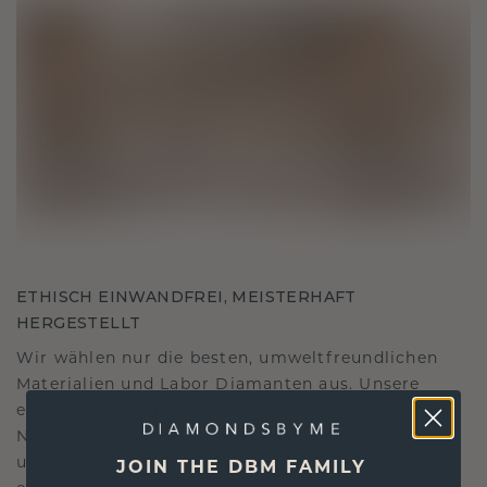
ETHISCH EINWANDFREI, MEISTERHAFT
HERGESTELLT
Wir wählen nur die besten, umweltfreundlichen
Materialien und Labor Diamanten aus. Unsere
erfahrenen Goldschmiede verbinden
Nachhaltigkeit mit beispielloser Handwerkskunst
und stellen so sicher, dass Ihr Schmuck ebenso
JOIN THE DBM FAMILY