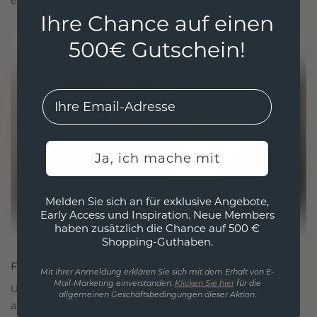
ethisch wie exquisit ist.
Ihre Chance auf einen
500€ Gutschein!
EMail
Ja, ich mache mit
Melden Sie sich an für exklusive Angebote,
Early Access und Inspiration. Neue Members
haben zusätzlich die Chance auf 500 €
Shopping-Guthaben.
FÜR VERBINDUNGEN GESCHAFFEN
Mit Ihrer Anmeldung erklären Sie sich mit dem Erhalt von E-
Mail-Marketing einverstanden.
Klicken Sie hier
für die
Unsere Designphilosophie ist auf Verbindung
allgemeinen Geschäftsbedingungen dieser Aktion.
ausgelegt, wobei jedes Stück so gestaltet ist, dass