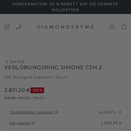
SONDERAKTION: 20 % RABATT AUF DIE GESAMTE
KOLLEKTION
Zurück
VERLOBUNGSRING SIMONE CSH 2
585 Roségold
Diamant 1.05 crt
/
2.831,20 €
-20
%
3.539,- €
exkl. MwSt
Traditioneller Juwelier
:
ca.
4.815,- €
Sie sparen
:
1.983,80 €