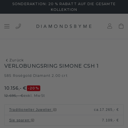
SONDERAKTION: 20 % RABATT AUF DIE GESAMTE
KOLLEKTION
Zurück
VERLOBUNGSRING SIMONE CSH 1
585 Roségold
Diamant 2.00 crt
/
10.156,- €
-20
%
12.695,- €
exkl. MwSt
Traditioneller Juwelier
:
ca.
17.265,- €
Sie sparen
:
7.109,- €