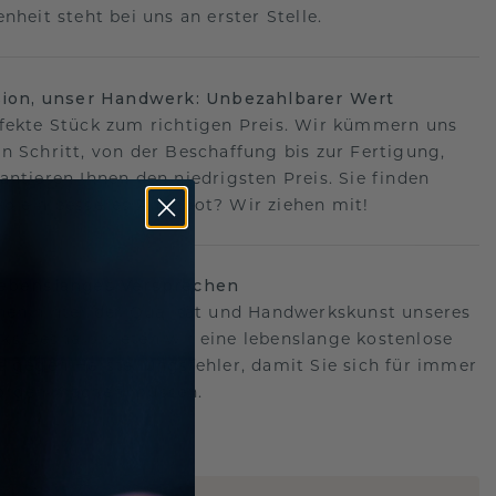
nheit steht bei uns an erster Stelle.
sion, unser Handwerk: Unbezahlbarer Wert
fekte Stück zum richtigen Preis. Wir kümmern uns
n Schritt, von der Beschaffung bis zur Fertigung,
antieren Ihnen den niedrigsten Preis. Sie finden
o ein besseres Angebot? Wir ziehen mit!
lebenslanges Versprechen
hen hinter der Qualität und Handwerkskunst unseres
s.Deshalb bieten wir eine lebenslange kostenlose
e gegen Herstellungsfehler, damit Sie sich für immer
Sorgen machen müssen.