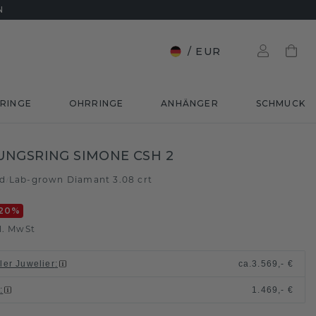
N
/
EUR
RINGE
OHRRINGE
ANHÄNGER
SCHMUCK
NGSRING SIMONE CSH 2
ld
Lab-grown Diamant 3.08 crt
/
20
%
l. MwSt
ller Juwelier
:
ca.
3.569,- €
n
:
1.469,- €