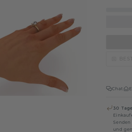
BEST
Chat
E
30 Tag
Einkauf
Senden 
und gen