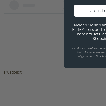
Ja, ic
Melden Sie sich an
Early Access und I
haben zusätzlic
Shoppi
Mit Ihrer Anmeldung erklä
Mail-Marketing einver
allgemeinen Geschäf
Trustpilot