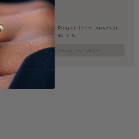
ARTIG
!
STERSCHMUCK
 Sie wissen, wie dieser Ring an Ihnen aussehen
und ob er passt? Jetzt ab 15 €.
BESTELLE EINE 3D-PLASTIKREPLIK