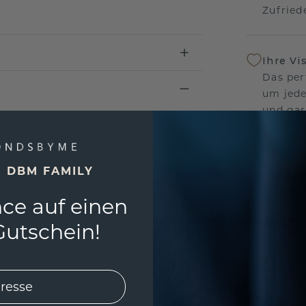
Zufriede
Ihre Vi
Das per
um jede
und gar
andersw
E DBM FAMILY
Unser 
Wir ste
ce auf einen
Schmuck
utschein!
Garanti
keine 