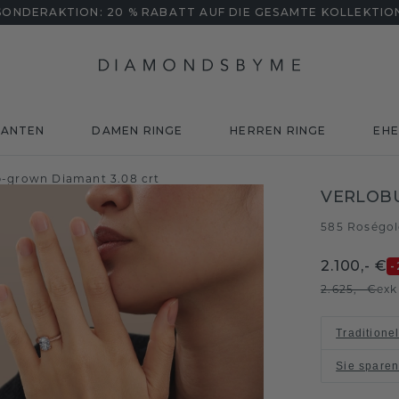
SONDERAKTION: 20 % RABATT AUF DIE GESAMTE KOLLEKTIO
MANTEN
DAMEN RINGE
HERREN RINGE
EHE
b-grown Diamant 3.08 crt
VERLOBU
585 Roségo
2.100,- €
-
2.625,- €
exk
Traditione
Sie spare