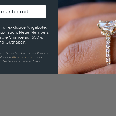
EINZIG
h mache mit
3D MU
Wollen
 für exklusive Angebote,
würde 
nspiration. Neue Members
h die Chance auf 500 €
ng-Guthaben.
ren Sie sich mit dem Erhalt von E-
standen.
Klicken Sie hier
für die
tsbedingungen dieser Aktion.