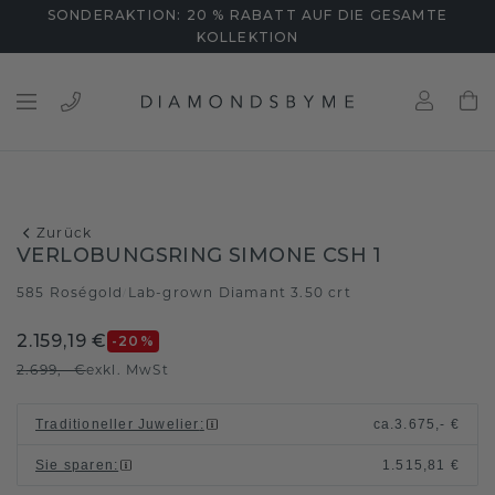
SONDERAKTION: 20 % RABATT AUF DIE GESAMTE
KOLLEKTION
Zurück
VERLOBUNGSRING SIMONE CSH 1
585 Roségold
Lab-grown Diamant 3.50 crt
/
2.159,19 €
-20
%
2.699,- €
exkl. MwSt
Traditioneller Juwelier
:
ca.
3.675,- €
Sie sparen
:
1.515,81 €