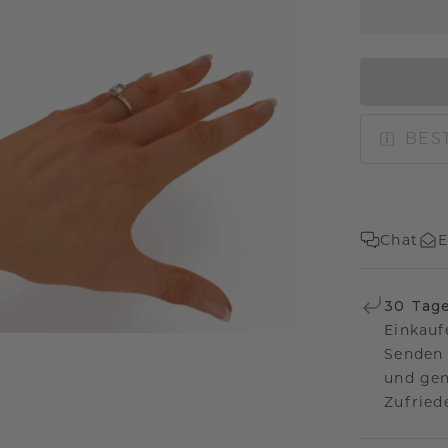
BEST
Chat
E
30 Tag
Einkauf
Senden 
und gen
Zufriede