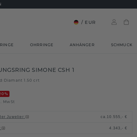
N
/
EUR
RINGE
OHRRINGE
ANHÄNGER
SCHMUCK
t
NGSRING SIMONE CSH 1
ld
Diamant 1.50 crt
/
20
%
l. MwSt
ller Juwelier
:
ca.
10.555,- €
n
:
4.343,- €