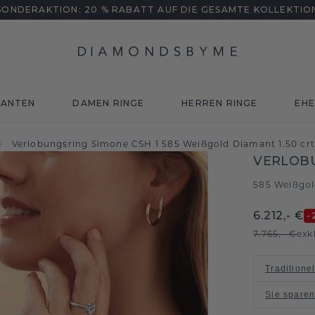
SONDERAKTION: 20 % RABATT AUF DIE GESAMTE KOLLEKTIO
MANTEN
DAMEN RINGE
HERREN RINGE
EHE
Verlobungsring Simone CSH 1 585 Weißgold Diamant 1.50 cr
/
VERLOBU
585 Weißgo
6.212,- €
-
7.765,- €
exk
Traditione
Sie spare