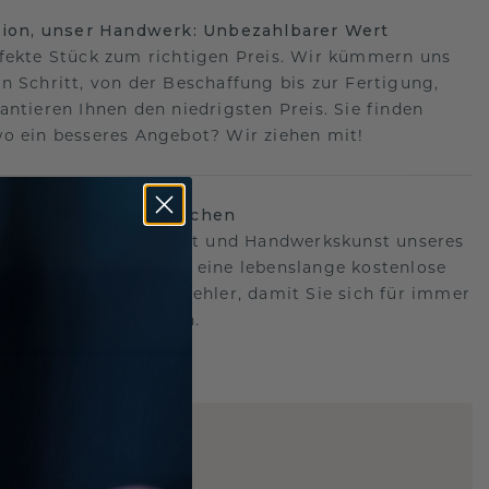
sion, unser Handwerk: Unbezahlbarer Wert
fekte Stück zum richtigen Preis. Wir kümmern uns
n Schritt, von der Beschaffung bis zur Fertigung,
antieren Ihnen den niedrigsten Preis. Sie finden
o ein besseres Angebot? Wir ziehen mit!
lebenslanges Versprechen
hen hinter der Qualität und Handwerkskunst unseres
s.Deshalb bieten wir eine lebenslange kostenlose
e gegen Herstellungsfehler, damit Sie sich für immer
Sorgen machen müssen.
ARTIG
!
STERSCHMUCK