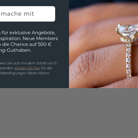
Wollen
h mache mit
würde 
 für exklusive Angebote,
nspiration. Neue Members
h die Chance auf 500 €
ng-Guthaben.
ren Sie sich mit dem Erhalt von E-
standen.
Klicken Sie hier
für die
tsbedingungen dieser Aktion.