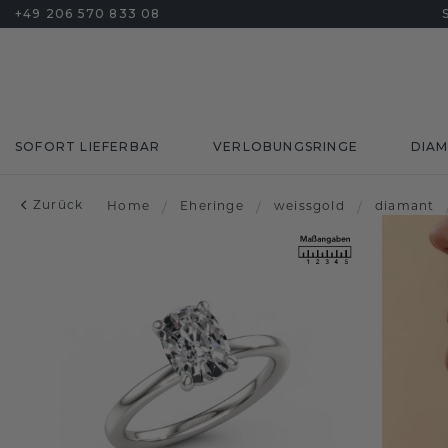
+49 206 570 833 08
SOFORT LIEFERBAR
VERLOBUNGSRINGE
DIA
Zurück
Home
/
Eheringe
/
weissgold
/
diamant