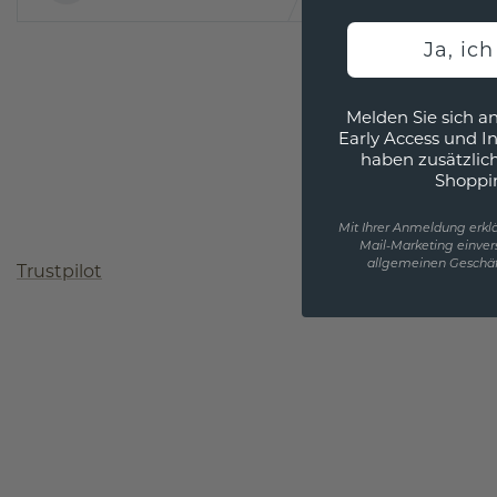
Ja, ic
Melden Sie sich an
Early Access und I
haben zusätzlic
Shoppi
Mit Ihrer Anmeldung erklä
Mail-Marketing einver
allgemeinen Geschäf
Trustpilot