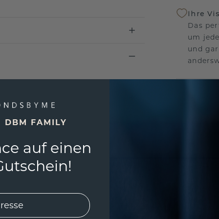
Ihre Vi
Das per
um jede
und gar
andersw
Unser 
Wir ste
Schmuck
E DBM FAMILY
Garanti
ce auf einen
keine 
utschein!
EINZIG
3D MU