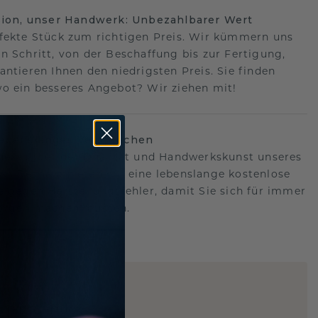
sion, unser Handwerk: Unbezahlbarer Wert
fekte Stück zum richtigen Preis. Wir kümmern uns
n Schritt, von der Beschaffung bis zur Fertigung,
antieren Ihnen den niedrigsten Preis. Sie finden
o ein besseres Angebot? Wir ziehen mit!
lebenslanges Versprechen
hen hinter der Qualität und Handwerkskunst unseres
s.Deshalb bieten wir eine lebenslange kostenlose
e gegen Herstellungsfehler, damit Sie sich für immer
Sorgen machen müssen.
ARTIG
!
STERSCHMUCK