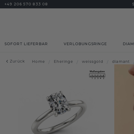
+49 206 570 833 08
SOFORT LIEFERBAR
VERLOBUNGSRINGE
DIA
Zurück
Home
/
Eheringe
/
weissgold
/
diamant