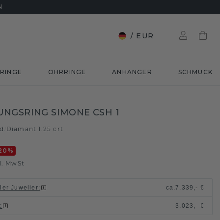
N
/
EUR
RINGE
OHRRINGE
ANHÄNGER
SCHMUCK
NGSRING SIMONE CSH 1
ld
Diamant 1.25 crt
/
20
%
l. MwSt
ller Juwelier
:
ca.
7.339,- €
n
:
3.023,- €