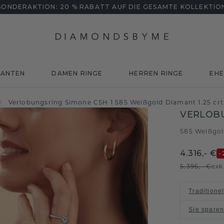
SONDERAKTION: 20 % RABATT AUF DIE GESAMTE KOLLEKTIO
MANTEN
DAMEN RINGE
HERREN RINGE
EHE
Verlobungsring Simone CSH 1 585 Weißgold Diamant 1.25 crt
/
VERLOBU
585 Weißgo
4.316,- €
-
5.395,- €
exk
Traditione
Sie spare