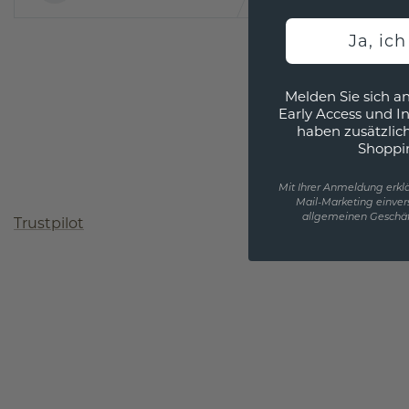
Ja, ic
Melden Sie sich an
Early Access und I
haben zusätzlic
Shoppi
Mit Ihrer Anmeldung erklä
Mail-Marketing einver
allgemeinen Geschäf
Trustpilot