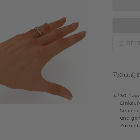
BEST
Chat
E
30 Tag
Einkauf
Senden 
und gen
Zufriede