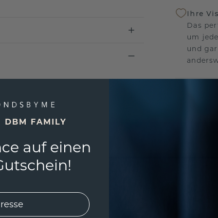
Ihre Vi
Das per
um jede
und gar
andersw
Unser 
Wir ste
Schmuck
E DBM FAMILY
Garanti
ce auf einen
keine 
utschein!
EINZIG
3D MU