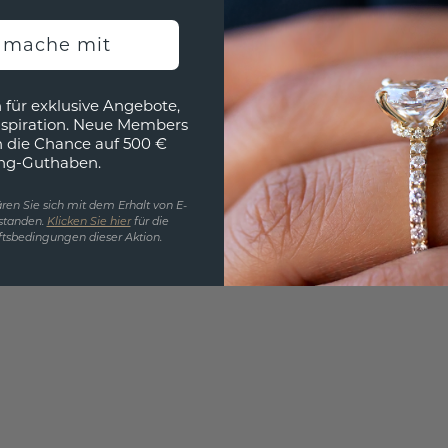
Wollen
h mache mit
würde 
 für exklusive Angebote,
nspiration. Neue Members
h die Chance auf 500 €
ng-Guthaben.
ren Sie sich mit dem Erhalt von E-
standen.
Klicken Sie hier
für die
tsbedingungen dieser Aktion.