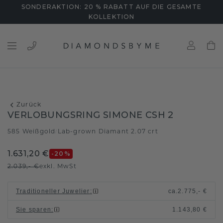
SONDERAKTION: 20 % RABATT AUF DIE GESAMTE
KOLLEKTION
Zurück
VERLOBUNGSRING SIMONE CSH 2
585 Weißgold
Lab-grown Diamant 2.07 crt
/
1.631,20 €
-20
%
2.039,- €
exkl. MwSt
Traditioneller Juwelier
:
ca.
2.775,- €
Sie sparen
:
1.143,80 €