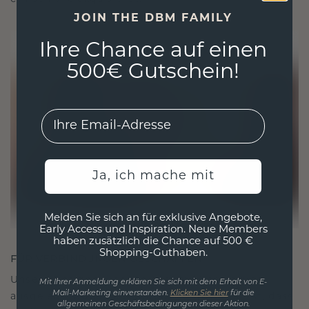
JOIN THE DBM FAMILY
Ihre Chance auf einen
500€ Gutschein!
EMail
Ja, ich mache mit
Melden Sie sich an für exklusive Angebote,
Early Access und Inspiration. Neue Members
haben zusätzlich die Chance auf 500 €
Shopping-Guthaben.
FÜR VERBINDUNGEN GESCHAFFEN
Unsere Designphilosophie ist auf Verbindung
Mit Ihrer Anmeldung erklären Sie sich mit dem Erhalt von E-
Mail-Marketing einverstanden.
Klicken Sie hier
für die
ausgelegt, wobei jedes Stück so gestaltet ist, dass
allgemeinen Geschäftsbedingungen dieser Aktion.