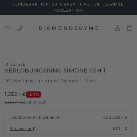
SONDERAKTION: 20 % RABATT AUF DIE GESAMTE
KOLLEKTION
Zurück
VERLOBUNGSRING SIMONE CSH 1
585 Weißgold
Lab-grown Diamant 1.50 crt
/
1.252,- €
-20
%
1.565,- €
exkl. MwSt
Traditioneller Juwelier
:
ca.
2.125,- €
Sie sparen
:
873,- €