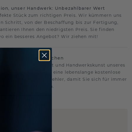
sion, unser Handwerk: Unbezahlbarer Wert
fekte Stück zum richtigen Preis. Wir kümmern uns
n Schritt, von der Beschaffung bis zur Fertigung,
antieren Ihnen den niedrigsten Preis. Sie finden
o ein besseres Angebot? Wir ziehen mit!
lebenslanges Versprechen
hen hinter der Qualität und Handwerkskunst unseres
s.Deshalb bieten wir eine lebenslange kostenlose
e gegen Herstellungsfehler, damit Sie sich für immer
Sorgen machen müssen.
ARTIG
!
STERSCHMUCK