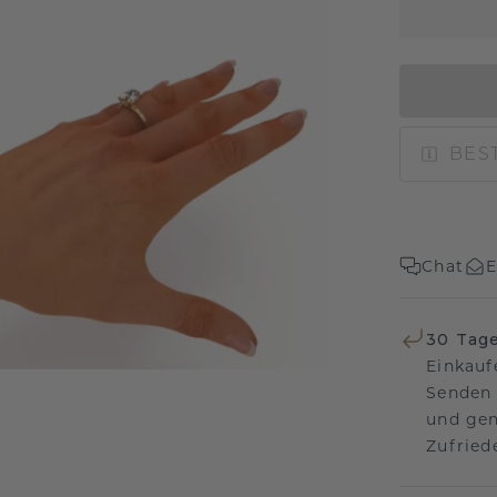
BEST
Chat
E
30 Tag
Einkauf
Senden 
und gen
Zufriede