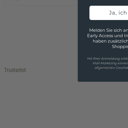
Ja, ic
Melden Sie sich an
Early Access und I
haben zusätzlic
Shoppi
Mit Ihrer Anmeldung erklä
Mail-Marketing einver
allgemeinen Geschäf
Trustpilot