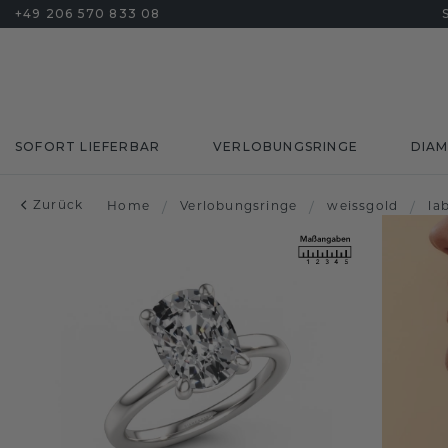
+49 206 570 833 08
SOFORT LIEFERBAR
VERLOBUNGSRINGE
DIA
Zurück
Home
/
Verlobungsringe
/
weissgold
/
la