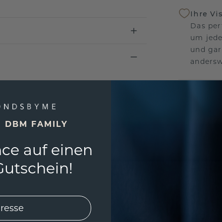
Ihre Vi
Das per
um jede
und gar
andersw
Unser 
Wir ste
Schmuck
E DBM FAMILY
Garanti
ce auf einen
keine 
utschein!
EINZIG
3D MU