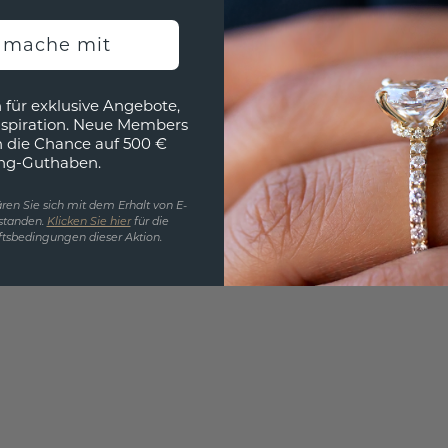
Wollen
h mache mit
würde 
 für exklusive Angebote,
nspiration. Neue Members
h die Chance auf 500 €
ng-Guthaben.
ren Sie sich mit dem Erhalt von E-
standen.
Klicken Sie hier
für die
tsbedingungen dieser Aktion.