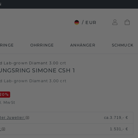
N
/
EUR
RINGE
OHRRINGE
ANHÄNGER
SCHMUCK
d Lab-grown Diamant 3.00 crt
NGSRING SIMONE CSH 1
ld
Lab-grown Diamant 3.00 crt
/
20
%
l. MwSt
ller Juwelier
:
ca.
3.719,- €
n
:
1.531,- €