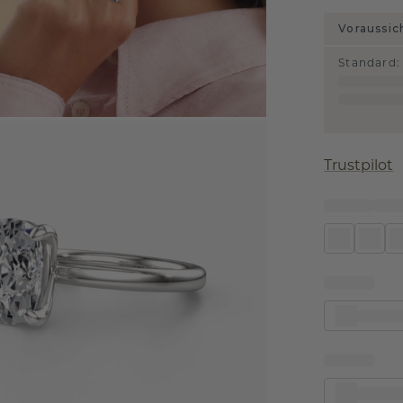
Voraussic
Standard
:
Trustpilot