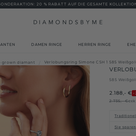
SONDERAKTION: 20 % RABATT AUF DIE GESAMTE KOLLEKTIO
MANTEN
DAMEN RINGE
HERREN RINGE
EHE
Verlobungsring Simone CSH 1 585 Weißgol
b grown diamant
/
VERLOBU
585 Weißgo
2.188,- €
-
2.735,- €
exk
Traditione
Sie spare