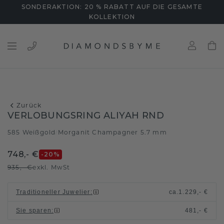
SONDERAKTION: 20 % RABATT AUF DIE GESAMTE
KOLLEKTION
Zurück
VERLOBUNGSRING ALIYAH RND
585 Weißgold
Morganit Champagner 5.7 mm
/
748,- €
-20
%
935,- €
exkl. MwSt
Traditioneller Juwelier
:
ca.
1.229,- €
Sie sparen
:
481,- €