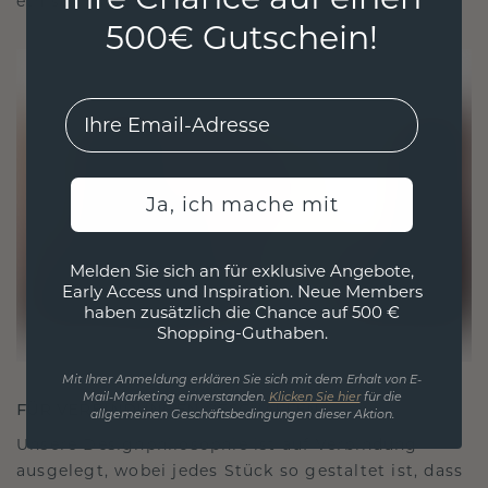
ethisch wie exquisit ist.
500€ Gutschein!
EMail
Ja, ich mache mit
Melden Sie sich an für exklusive Angebote,
Early Access und Inspiration. Neue Members
haben zusätzlich die Chance auf 500 €
Shopping-Guthaben.
Mit Ihrer Anmeldung erklären Sie sich mit dem Erhalt von E-
Mail-Marketing einverstanden.
Klicken Sie hier
für die
FÜR VERBINDUNGEN GESCHAFFEN
allgemeinen Geschäftsbedingungen dieser Aktion.
Unsere Designphilosophie ist auf Verbindung
ausgelegt, wobei jedes Stück so gestaltet ist, dass