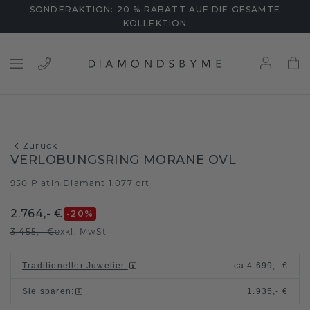
SONDERAKTION: 20 % RABATT AUF DIE GESAMTE
KOLLEKTION
Zurück
VERLOBUNGSRING MORANE OVL
950 Platin
Diamant 1.077 crt
/
2.764,- €
-20
%
3.455,- €
exkl. MwSt
Traditioneller Juwelier
:
ca.
4.699,- €
Sie sparen
:
1.935,- €