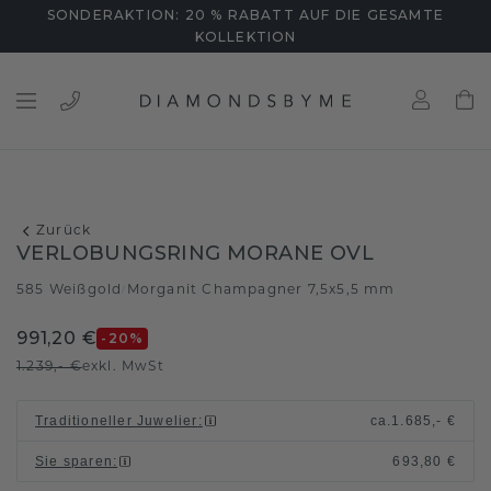
SONDERAKTION: 20 % RABATT AUF DIE GESAMTE
KOLLEKTION
Zurück
VERLOBUNGSRING MORANE OVL
585 Weißgold
Morganit Champagner 7,5x5,5 mm
/
991,20 €
-20
%
1.239,- €
exkl. MwSt
Traditioneller Juwelier
:
ca.
1.685,- €
Sie sparen
:
693,80 €