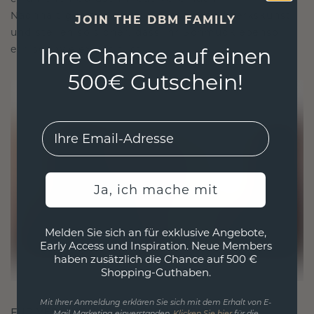
Nachhaltigkeit mit beispielloser Handwerkskunst
JOIN THE DBM FAMILY
und stellen so sicher, dass Ihr Schmuck ebenso
ethisch wie exquisit ist.
Ihre Chance auf einen
500€ Gutschein!
EMail
Ja, ich mache mit
Melden Sie sich an für exklusive Angebote,
Early Access und Inspiration. Neue Members
haben zusätzlich die Chance auf 500 €
Shopping-Guthaben.
Mit Ihrer Anmeldung erklären Sie sich mit dem Erhalt von E-
FÜR VERBINDUNGEN GESCHAFFEN